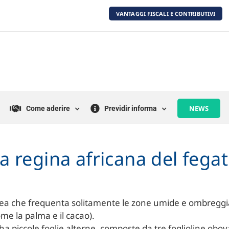
VANTAGGI FISCALI E CONTRIBUTIVI
NEWS
Come aderire
Previdir informa
 regina africana del fega
ea che frequenta solitamente le zone umide e ombreggia
come la palma e il cacao).
ha piccole foglie alterne, composte da tre foglioline obova