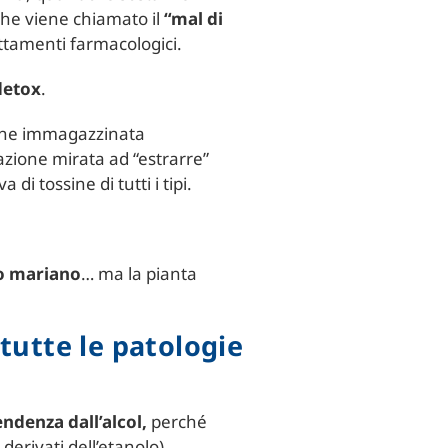
che viene chiamato il
“mal di
attamenti farmacologici.
detox
.
iene immagazzinata
azione mirata ad “estrarre”
i tossine di tutti i tipi.
o mariano
… ma la pianta
tutte le patologie
endenza dall’alcol,
perché
derivati dell’etanolo).