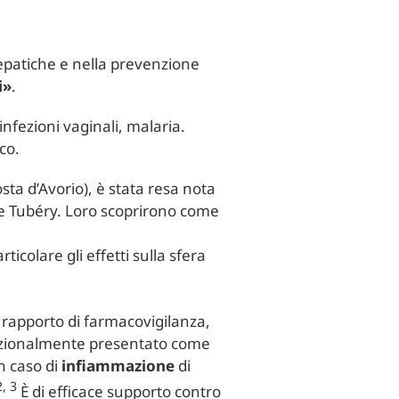
 epatiche e nella prevenzione
i»
.
 infezioni vaginali, malaria.
co.
sta d’Avorio), è stata resa nota
rie Tubéry. Loro scoprirono come
icolare gli effetti sulla sfera
n rapporto di farmacovigilanza,
adizionalmente presentato come
n caso di
infiammazione
di
2, 3
È di efficace supporto contro