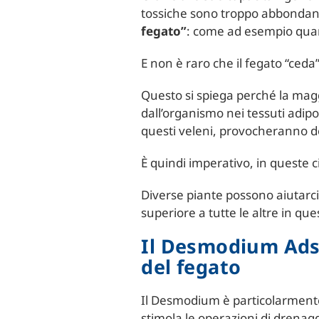
tossiche sono troppo abbondant
fegato”
: come ad esempio quand
E non è raro che il fegato “ced
Questo si spiega perché la ma
dall’organismo nei tessuti adip
questi veleni, provocheranno degl
È quindi imperativo, in queste c
Diverse piante possono aiutarci
superiore a tutte le altre in qu
Il Desmodium Adsc
del fegato
Il Desmodium è particolarment
stimola le operazioni di drenaggi