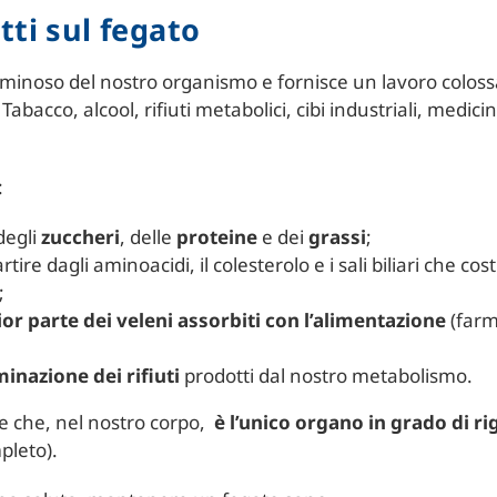
ti sul fegato
uminoso del nostro organismo e fornisce un lavoro colossal
bacco, alcool, rifiuti metabolici, cibi industriali, medici
:
degli
zuccheri
, delle
proteine
e dei
grassi
;
rtire dagli aminoacidi, il colesterolo e i sali biliari che co
;
or parte dei veleni assorbiti con l’alimentazione
(farma
minazione dei rifiuti
prodotti dal nostro metabolismo.
te che, nel nostro corpo,
è l’unico organo in grado di r
pleto).