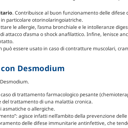
tario
. Contribuisce al buon funzionamento delle difese d
 in particolare otorinolaringoiatriche.
attare le allergie, l’asma bronchiale e le intolleranze dige
 di attacco d’asma o shock anafilattico. Infine, lenisce a
ntatto.
 può essere usato in caso di contratture muscolari, cramp
e con Desmodium
 il Desmodium.
n caso di trattamento farmacologico pesante (chemioterapi
 del trattamento di una malattia cronica.
i asmatiche o allergiche.
ento”: agisce infatti nell’ambito della prevenzione delle 
ioramento delle difese immunitarie antinfettive, che tendo