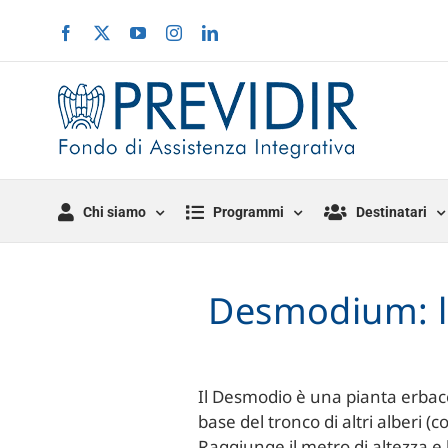
Salta
Facebook
X
YouTube
Instagram
LinkedIn
al
contenuto
Chi siamo
Programmi
Destinatari
Desmodium: la
Il Desmodio è una pianta erbac
base del tronco di altri alberi (
Raggiunge il metro di altezza e 