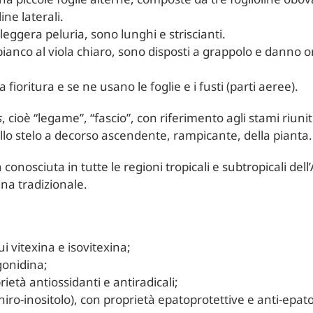
ine laterali.
di leggera peluria, sono lunghi e striscianti.
l bianco al viola chiaro, sono disposti a grappolo e danno or
fioritura e se ne usano le foglie e i fusti (parti aeree).
s
, cioè “legame”, “fascio”, con riferimento agli stami riunit
e allo stelo a decorso ascendente, rampicante, della pianta.
nosciuta in tutte le regioni tropicali e subtropicali dell’A
na tradizionale.
cui vitexina e isovitexina;
rgonidina;
rietà antiossidanti e antiradicali;
hiro-inositolo), con proprietà epatoprotettive e anti-epat