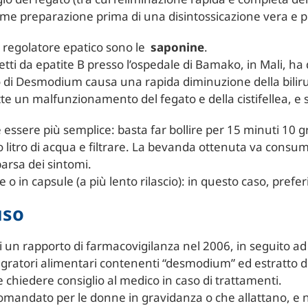
 come preparazione prima di una disintossicazione vera e p
i regolatore epatico sono le
saponine
.
etti da epatite B presso l’ospedale di Bamako, in Mali, ha
o di Desmodium causa una rapida diminuzione della bil
tte un malfunzionamento del fegato e della cistifellea, e s
e essere più semplice: basta far bollire per 15 minuti 1
zzo litro di acqua e filtrare. La bevanda ottenuta va consum
parsa dei sintomi.
e o in capsule (a più lento rilascio): in questo caso, prefe
uso
 un rapporto di farmacovigilanza nel 2006, in seguito ad
ratori alimentari contenenti “desmodium” ed estratto d
hiedere consiglio al medico in caso di trattamenti.
mandato per le donne in gravidanza o che allattano, e 