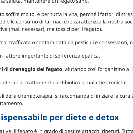
ona saluta, mantenere un fegato sano.
 soffre molto, e per tutta la vita, perché i fattori di stre
credibile consumo di farmaci che caratterizza la nostra soci
ttiva (mali necessari, ma tossici per il fegato).
cca, trafficata o contaminata da pesticidi e conservanti, 
un fattore importante di sofferenza epatica.
ni di
drenaggio del fegato
, aiutando così l’organismo a l
oterapia, trattamento antibiotico o malattie croniche.
rali della chemioterapia, si raccomanda di iniziare la cura
rattamento.
ispensabile per diete e detox
tive, il fegato è in grado di gestire attacchi ripetuti. Tu