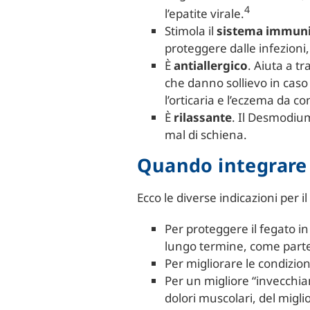
4
l’epatite virale.
Stimola il
sistema immuni
proteggere dalle infezioni,
È
antiallergico
. Aiuta a tr
che danno sollievo in caso
l’orticaria e l’eczema da co
È
rilassante
. Il Desmodium
mal di schiena.
Quando integrar
Ecco le diverse indicazioni per
Per proteggere il fegato i
lungo termine, come parte
Per migliorare le condizion
Per un migliore “invecchiam
dolori muscolari, del migl