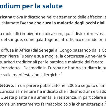
modium per la salute
fricana
trova indicazione nel trattamento delle affezioni
 chiamato l’
«erba che cura la malattia degli occhi giall
 molti altri impieghi e indicazioni, quali disturbi nervosi,
del sangue, come galattogeno, afrodisiaco e antidolorifi
 diffusa in Africa (dal Senegal al Congo passando dalla Co
 dottor Pierre Tubéry e sua moglie, la dottoressa Anne-Ma
guaritori tradizionali per le patologie malattie del fegato.
 introdotto il Desmodio in Europa ne hanno studiato in part
1
e sulle manifestazioni allergiche.
tettivo
. In un parere pubblicato nel 2006 a seguito di u
 sicurezza alimentare ha indicato che il desmodium è tr
. Questa pianta ne aumenta la resistenza, in particolare i
a, come un trattamento farmacologico o la chemioterapia.