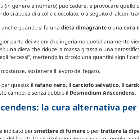
i (in genere e numero) può cedere, e provocare quello 
o si abusa di alcol e cioccolato, o a seguito di alcuni tr
a” anche quando si fa una
dieta dimagrante
o una
cura 
ggior parte dei veleni che ingeriamo quotidianamente v
osi: una dieta che riduce la massa grassa o una detossific
i “eccessi”, mettendo in circolo una quantità significativa d
ircostanze, sostenere il lavoro del fegato.
 per questo: il
rafano nero
, il
carciofo selvatico
, il
card
esto campo: è senza dubbio il
Desmodium Adscendens
.
endens: la cura alternativa per 
e indicato per
smettere di fumare
o per
trattare la dip
o del fegato (tra cui l’eliminazione rapida e completa dei 