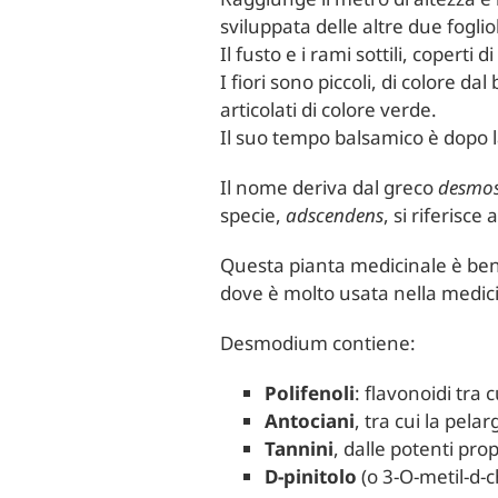
sviluppata delle altre due fogliol
Il fusto e i rami sottili, coperti 
I fiori sono piccoli, di colore da
articolati di colore verde.
Il suo tempo balsamico è dopo la 
Il nome deriva dal greco
desmo
specie,
adscendens
, si riferisc
Questa pianta medicinale è ben co
dove è molto usata nella medici
Desmodium contiene:
Polifenoli
: flavonoidi tra 
Antociani
, tra cui la pela
Tannini
, dalle potenti prop
D-pinitolo
(o 3-O-metil-d-c