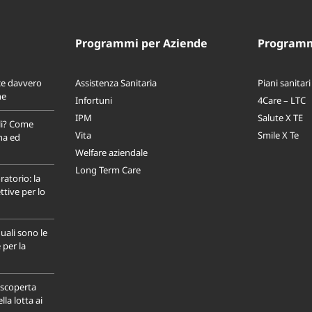
Programmi per Aziende
Programmi
ce davvero
Assistenza Sanitaria
Piani sanitari
ne
Infortuni
4Care – LTC
IPM
Salute X TE
li? Come
Vita
Smile X Te
na ed
Welfare aziendale
Long Term Care
ratorio: la
tive per lo
uali sono le
 per la
a scoperta
la lotta ai