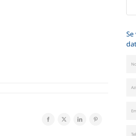
Se 
dat
Facebook
X
LinkedIn
Pinterest