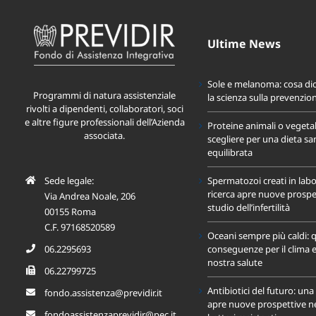
Ultime News
Sole e melanoma: cosa di
Programmi di natura assistenziale
la scienza sulla prevenzio
rivolti a dipendenti, collaboratori, soci
e altre figure professionali dell’Azienda
Proteine animali o vegeta
associata.
scegliere per una dieta sa
equilibrata
Sede legale:
Spermatozoi creati in labo
ricerca apre nuove prospet
Via Andrea Noale, 206
studio dell’infertilità
00155 Roma
C.F. 97168520589
Oceani sempre più caldi: q
conseguenze per il clima e
06.2295693
nostra salute
06.22799725
Antibiotici del futuro: un
fondo.assistenza@previdir.it
apre nuove prospettive nel
fondoassistenzaprevidir@pec.it