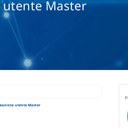
 utente Master
P
eazione utente Master