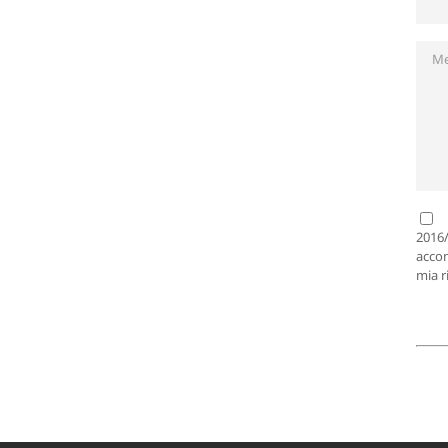
2016/
accon
mia r