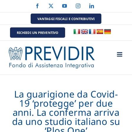
Salta
Facebook
X
YouTube
Instagram
LinkedIn
al
contenuto
VANTAGGI FISCALI E CONTRIBUTIVI
RICHIEDI UN PREVENTIVO
La guarigione da Covid-
19 ‘protegge’ per due
anni. La conferma arriva
da uno studio italiano su
‘Plos One’