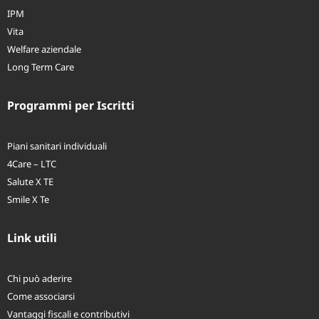
Infortuni
IPM
Vita
Welfare aziendale
Long Term Care
Programmi per Iscritti
Piani sanitari individuali
4Care – LTC
Salute X TE
Smile X Te
Link utili
Chi può aderire
Come associarsi