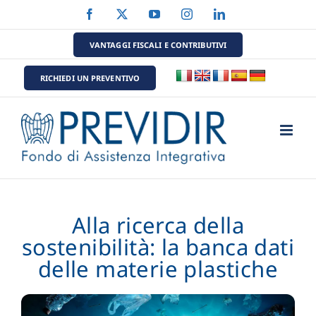
Salta
Facebook
X
YouTube
Instagram
LinkedIn
al
contenuto
VANTAGGI FISCALI E CONTRIBUTIVI
RICHIEDI UN PREVENTIVO
Alla ricerca della
sostenibilità: la banca dati
delle materie plastiche