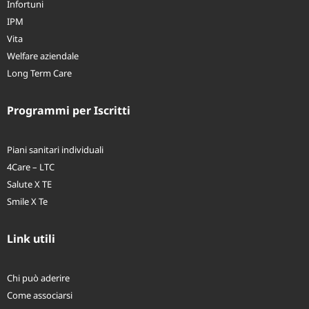
Assistenza Sanitaria
Infortuni
IPM
Vita
Welfare aziendale
Long Term Care
Programmi per Iscritti
Piani sanitari individuali
4Care – LTC
Salute X TE
Smile X Te
Link utili
Chi può aderire