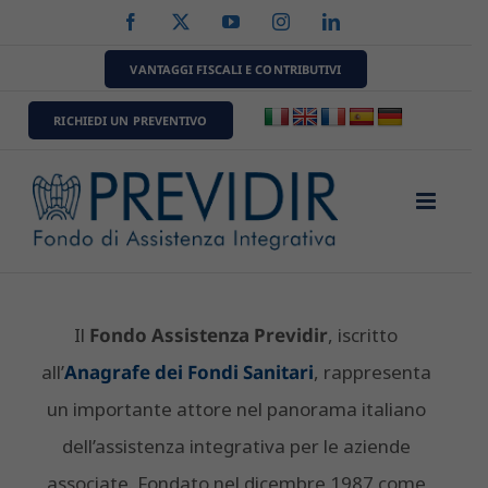
Salta
Facebook
X
YouTube
Instagram
LinkedIn
al
contenuto
VANTAGGI FISCALI E CONTRIBUTIVI
RICHIEDI UN PREVENTIVO
Il
Fondo Assistenza Previdir
, iscritto
all’
Anagrafe dei Fondi Sanitari
, rappresenta
un importante attore nel panorama italiano
dell’assistenza integrativa per le aziende
associate. Fondato nel dicembre 1987 come