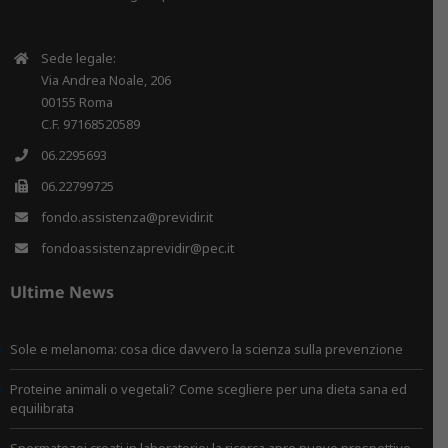
Sede legale:
Via Andrea Noale, 206
00155 Roma
C.F. 97168520589
06.2295693
06.22799725
fondo.assistenza@previdir.it
fondoassistenzaprevidir@pec.it
Ultime News
Sole e melanoma: cosa dice davvero la scienza sulla prevenzione
Proteine animali o vegetali? Come scegliere per una dieta sana ed
equilibrata