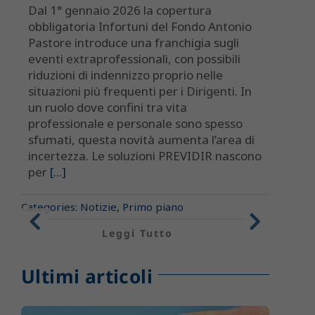
Dal 1° gennaio 2026 la copertura
obbligatoria Infortuni del Fondo Antonio
Pastore introduce una franchigia sugli
A
eventi extraprofessionali, con possibili
U
riduzioni di indennizzo proprio nelle
situazioni più frequenti per i Dirigenti. In
0
un ruolo dove confini tra vita
Q
professionale e personale sono spesso
U
sfumati, questa novità aumenta l’area di
o
incertezza. Le soluzioni PREVIDIR nascono
C
per
[...]
d
p
Categories:
Notizie
,
Primo piano
c
Leggi Tutto
p
f
Ultimi articoli
Cat