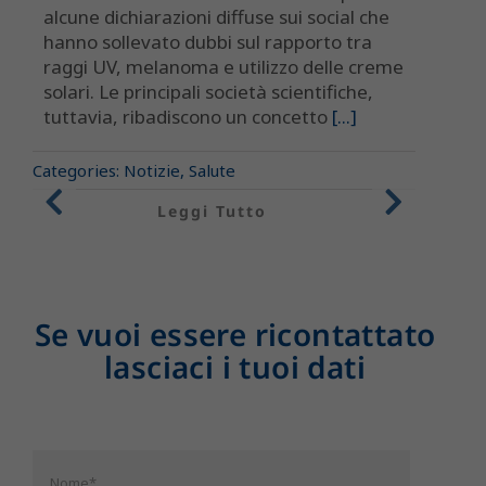
studi 
alcune dichiarazioni diffuse sui social che
presen
hanno sollevato dubbi sul rapporto tra
nell’al
raggi UV, melanoma e utilizzo delle creme
preven
solari. Le principali società scientifiche,
senza 
tuttavia, ribadiscono un concetto
[...]
comple
giusto 
Categories:
Notizie
,
Salute
Leggi Tutto
Categori
Se vuoi essere ricontattato
lasciaci i tuoi dati