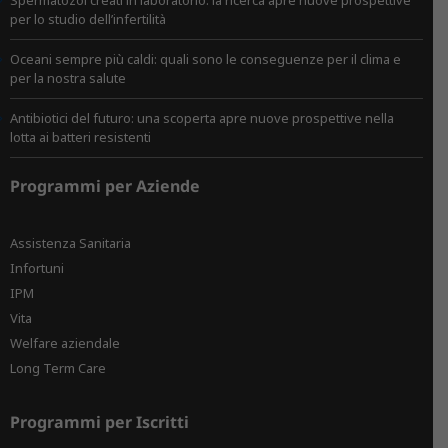
Spermatozoi creati in laboratorio: la ricerca apre nuove prospettive
per lo studio dell’infertilità
Oceani sempre più caldi: quali sono le conseguenze per il clima e
per la nostra salute
Antibiotici del futuro: una scoperta apre nuove prospettive nella
lotta ai batteri resistenti
Programmi per Aziende
Assistenza Sanitaria
Infortuni
IPM
Vita
Welfare aziendale
Long Term Care
Programmi per Iscritti