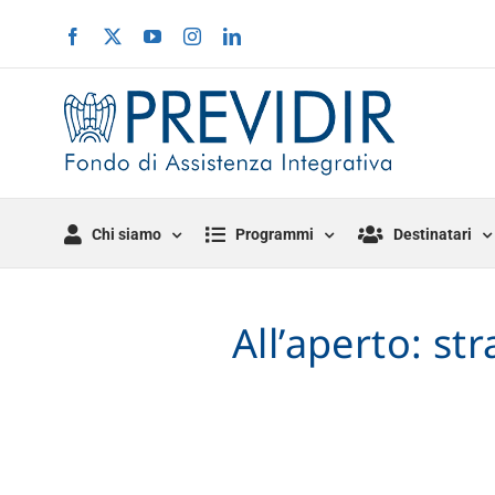
Salta
Facebook
X
YouTube
Instagram
LinkedIn
al
contenuto
Chi siamo
Programmi
Destinatari
All’aperto: st