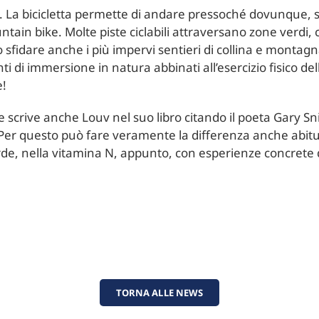
a. La bicicletta permette di andare pressoché dovunque, s
ain bike. Molte piste ciclabili attraversano zone verdi, 
 sfidare anche i più impervi sentieri di collina e montagn
i di immersione in natura abbinati all’esercizio fisico de
e!
 scrive anche Louv nel suo libro citando il poeta Gary Sn
Per questo può fare veramente la differenza anche abituar
rde, nella vitamina N, appunto, con esperienze concrete d
TORNA ALLE NEWS