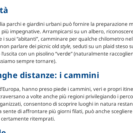
ttà
ia parchi e giardini urbani può fornire la preparazione m
ra più impegnative. Arrampicarsi su un albero, riconoscer
 i suoi “abitanti”, camminare per qualche chilometro nel
 non parlare dei picnic old
style
, seduti su un plaid steso
l’uscita con un pisolino “verde” (naturalmente raccogliend
ssiamo sempre tornare).
unghe distanze: i cammini
d’Europa, hanno preso piede i cammini, veri e propri itin
aversano a volte anche più regioni privilegiando i percorsi
ganizzati, consentono di scoprire luoghi in natura resta
a sente di affrontare più giorni filati, può anche sceglier
a certamente ritemprati.
le