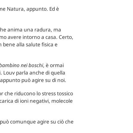
ome Natura, appunto. Ed è
ta che anima una radura, ma
amo avere intorno a casa. Certo,
 bene alla salute fisica e
 bambino nei boschi
, è ormai
i. Louv parla anche di quella
 appunto può agire su di noi.
or che riducono lo stress tossico
carica di ioni negativi, molecole
 si può comunque agire su ciò che