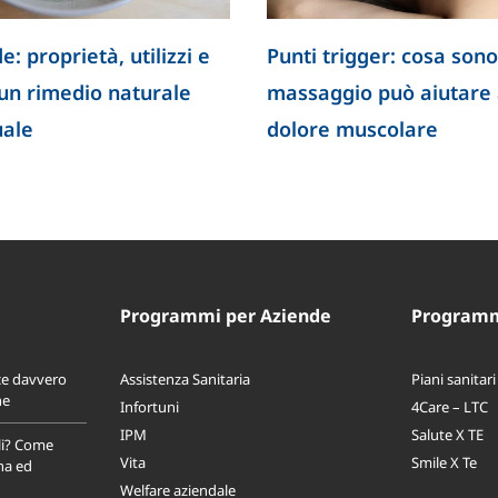
e: proprietà, utilizzi e
Punti trigger: cosa sono
 un rimedio naturale
massaggio può aiutare a
uale
dolore muscolare
Programmi per Aziende
Programmi
ce davvero
Assistenza Sanitaria
Piani sanitari
ne
Infortuni
4Care – LTC
IPM
Salute X TE
li? Come
Vita
Smile X Te
na ed
Welfare aziendale