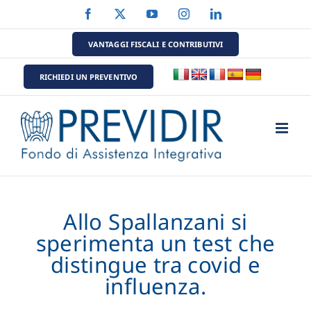
Salta
Facebook
X
YouTube
Instagram
LinkedIn
al
contenuto
VANTAGGI FISCALI E CONTRIBUTIVI
RICHIEDI UN PREVENTIVO
Allo Spallanzani si
sperimenta un test che
distingue tra covid e
influenza.