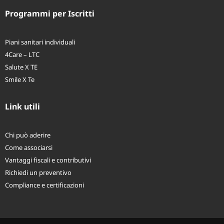
Long Term Care
Programmi per Iscritti
Piani sanitari individuali
4Care – LTC
Salute X TE
Smile X Te
Link utili
Chi può aderire
Come associarsi
Vantaggi fiscali e contributivi
Richiedi un preventivo
Compliance e certificazioni