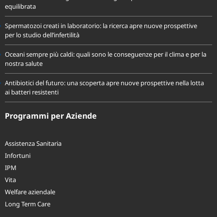
Proteine animali o vegetali? Come scegliere per una dieta sana ed
equilibrata
Spermatozoi creati in laboratorio: la ricerca apre nuove prospettive
per lo studio dell’infertilità
Oceani sempre più caldi: quali sono le conseguenze per il clima e per la
nostra salute
Antibiotici del futuro: una scoperta apre nuove prospettive nella lotta
ai batteri resistenti
Programmi per Aziende
Assistenza Sanitaria
Infortuni
IPM
Vita
Welfare aziendale