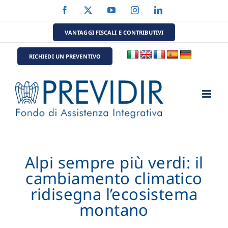
Salta
Facebook
X
YouTube
Instagram
LinkedIn
al
contenuto
VANTAGGI FISCALI E CONTRIBUTIVI
RICHIEDI UN PREVENTIVO
Alpi sempre più verdi: il
cambiamento climatico
ridisegna l’ecosistema
montano