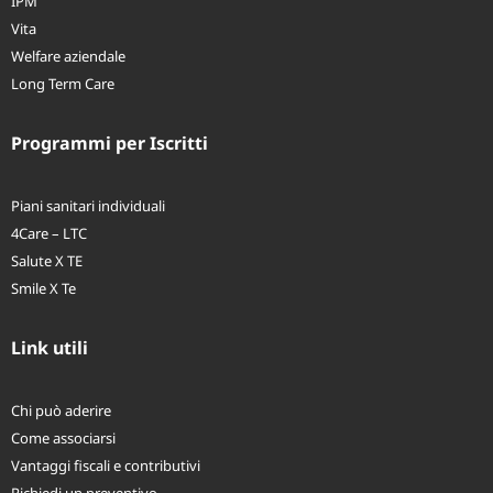
Infortuni
IPM
Vita
Welfare aziendale
Long Term Care
Programmi per Iscritti
Piani sanitari individuali
4Care – LTC
Salute X TE
Smile X Te
Link utili
Chi può aderire
Come associarsi