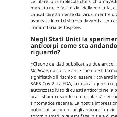
cellulare, una molecola che si chiama ACE-2
marcata nelle fasi iniziali della malattia, q
causati direttamente dal virus, mentre dive
avanzate in cui ci si trova davanti a una 
immunitaria dell’ospite».
Negli Stati Uniti la sperime
anticorpi come sta andando?
riguardo?
«Ci sono dei dati pubblicati su due articoli
Medicine
, da cui si evince che questi far
significativo il rischio di essere ricoverati
SARS-CoV-2. La FDA, la nostra agenzia reg
autorizzato l’uso di questi anticorpi nell
ora li stiamo usando con regolarità nei so
sintomatica recente. La nostra impression
pubblicati secondo cui gli anticorpi funzi
somministrati in questa fase iniziale di ma