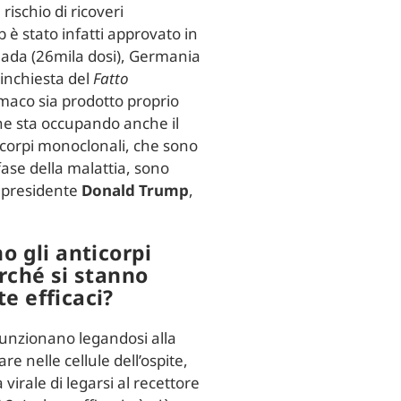
 rischio di ricoveri
 è stato infatti approvato in
nada (26mila dosi), Germania
inchiesta del
Fatto
armaco sia prodotto proprio
 ne sta occupando anche il
ticorpi monoclonali, che sono
fase della malattia, sono
l presidente
Donald Trump
,
o gli anticorpi
rché si stanno
e efficaci?
funzionano legandosi alla
re nelle cellule dell’ospite,
irale di legarsi al recettore