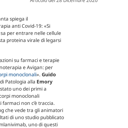
Articolo del 28 Dicembre 2020
anta spiega il
pia anti Covid-19: «Si
usa per entrare nelle cellule
a proteina virale di legarsi
azioni su farmaci e terapie
noterapia e Avigan: per
orpi monoclonali
».
Guido
di Patologia alla
Emory
 stato uno dei primi a
icorpi monoclonali
i farmaci non c’è traccia.
log che vede tra gli animatori
ultati di uno studio pubblicato
mlanivimab, uno di questi