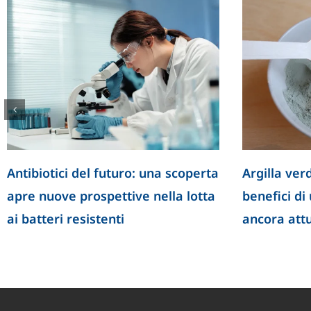
lla risata nella crescita
Il ruolo dell’intestino ne
i
longevità: una scoperta
nuove prospettive