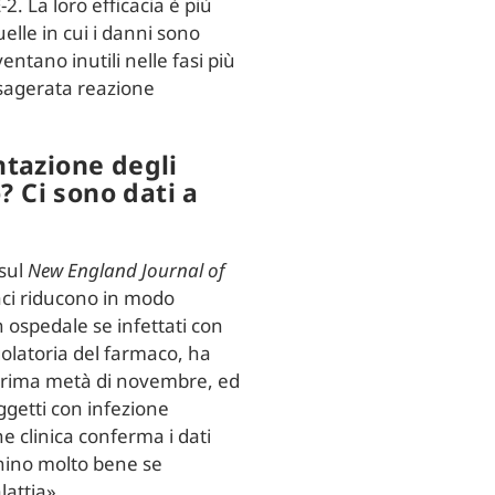
. La loro efficacia è più
uelle in cui i danni sono
ntano inutili nelle fasi più
esagerata reazione
ntazione degli
 Ci sono dati a
 sul
New England Journal of
maci riducono in modo
 in ospedale se infettati con
olatoria del farmaco, ha
a prima metà di novembre, ed
ggetti con infezione
e clinica conferma i dati
onino molto bene se
lattia».