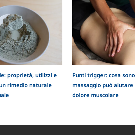
lla
Tumori difficili da trattare: la
 che apre
ricerca apre nuove prospettive
con farmaci sempre più mirati