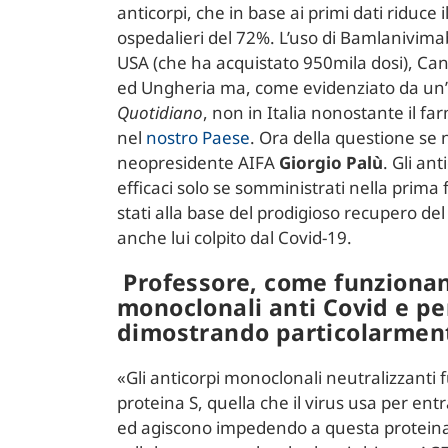
anticorpi, che in base ai primi dati riduce il
ospedalieri del 72%. L’uso di Bamlanivimab
USA (che ha acquistato 950mila dosi), Ca
ed Ungheria ma, come evidenziato da un’
Quotidiano
, non in Italia nonostante il f
nel
nostro Paese
. Ora della questione se
neopresidente AIFA
Giorgio Palù
. Gli an
efficaci solo se somministrati nella prima 
stati alla base del prodigioso recupero de
anche lui colpito dal Covid-19.
Professore, come funzionan
monoclonali anti Covid e pe
dimostrando particolarment
«Gli anticorpi monoclonali neutralizzanti 
proteina S, quella che il virus usa per entra
ed agiscono impedendo a questa proteina v