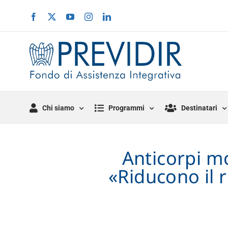
Salta
Facebook
X
YouTube
Instagram
LinkedIn
al
contenuto
Chi siamo
Programmi
Destinatari
Anticorpi mo
«Riducono il r