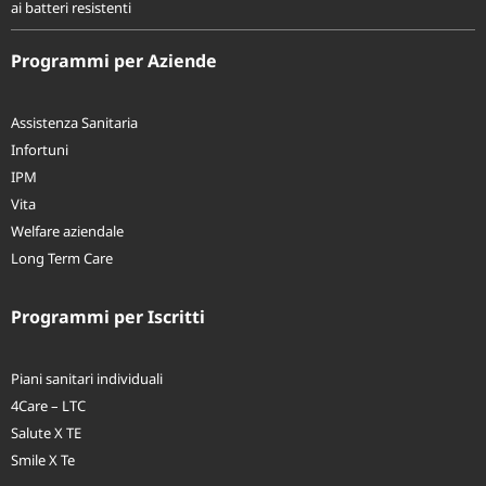
Antibiotici del futuro: una scoperta apre nuove prospettive nella lotta
ai batteri resistenti
Programmi per Aziende
Assistenza Sanitaria
Infortuni
IPM
Vita
Welfare aziendale
Long Term Care
Programmi per Iscritti
Piani sanitari individuali
4Care – LTC
Salute X TE