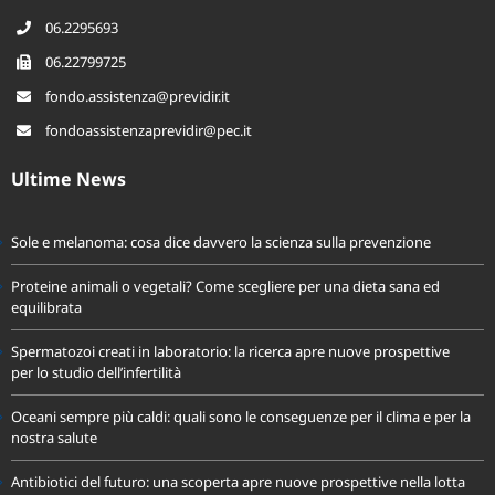
C.F. 97168520589
06.2295693
06.22799725
fondo.assistenza@previdir.it
fondoassistenzaprevidir@pec.it
Ultime News
Sole e melanoma: cosa dice davvero la scienza sulla prevenzione
Proteine animali o vegetali? Come scegliere per una dieta sana ed
equilibrata
Spermatozoi creati in laboratorio: la ricerca apre nuove prospettive
per lo studio dell’infertilità
Oceani sempre più caldi: quali sono le conseguenze per il clima e per la
nostra salute