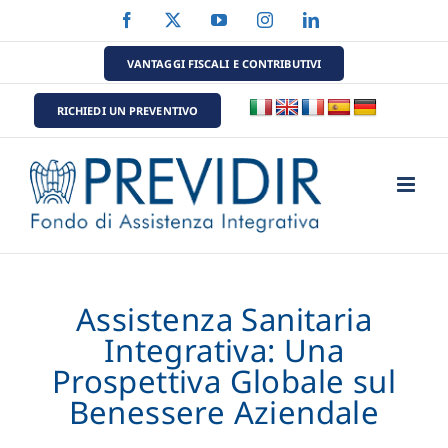
Salta
Facebook
X
YouTube
Instagram
LinkedIn
al
contenuto
VANTAGGI FISCALI E CONTRIBUTIVI
RICHIEDI UN PREVENTIVO
Assistenza Sanitaria
Integrativa: Una
Prospettiva Globale sul
Benessere Aziendale