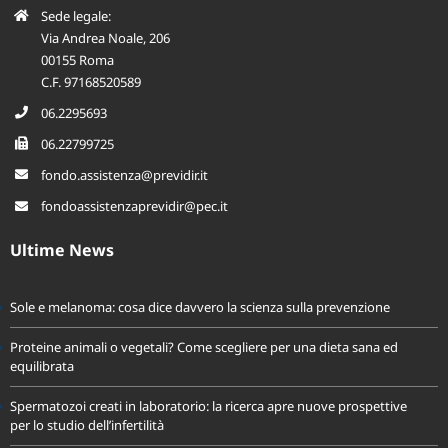
Sede legale:
Via Andrea Noale, 206
00155 Roma
C.F. 97168520589
06.2295693
06.22799725
fondo.assistenza@previdir.it
fondoassistenzaprevidir@pec.it
Ultime News
Sole e melanoma: cosa dice davvero la scienza sulla prevenzione
Proteine animali o vegetali? Come scegliere per una dieta sana ed
equilibrata
Spermatozoi creati in laboratorio: la ricerca apre nuove prospettive
per lo studio dell’infertilità