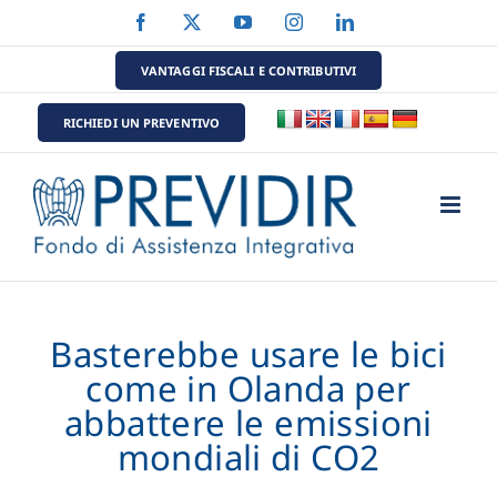
Salta
Facebook
X
YouTube
Instagram
LinkedIn
al
contenuto
VANTAGGI FISCALI E CONTRIBUTIVI
RICHIEDI UN PREVENTIVO
Basterebbe usare le bici
come in Olanda per
abbattere le emissioni
mondiali di CO2