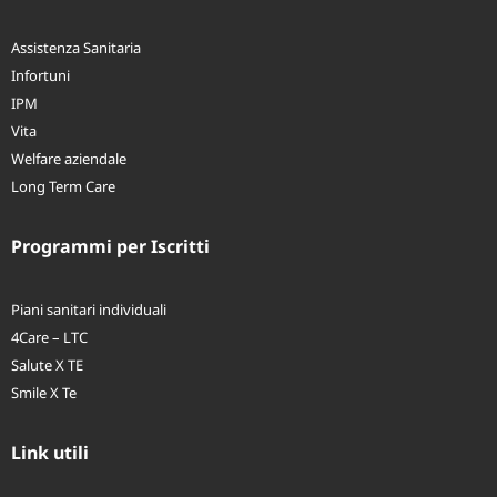
Programmi per Aziende
Assistenza Sanitaria
Infortuni
IPM
Vita
Welfare aziendale
Long Term Care
Programmi per Iscritti
Piani sanitari individuali
4Care – LTC
Salute X TE
Smile X Te
Link utili