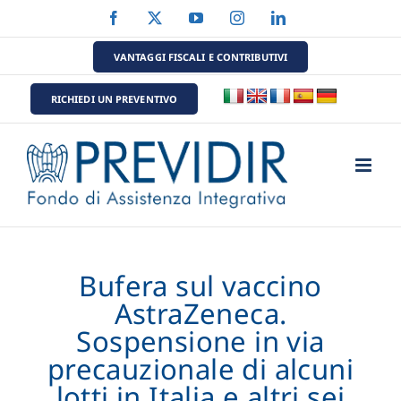
Salta
Facebook
X
YouTube
Instagram
LinkedIn
al
contenuto
VANTAGGI FISCALI E CONTRIBUTIVI
RICHIEDI UN PREVENTIVO
Bufera sul vaccino
AstraZeneca.
Sospensione in via
precauzionale di alcuni
lotti in Italia e altri sei