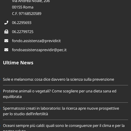
Sede legale:
Via Andrea Noale, 206
00155 Roma
C.F. 97168520589
06.2295693
06.22799725
fondo.assistenza@previdir.it
fondoassistenzaprevidir@pec.it
Ultime News
Sole e melanoma: cosa dice davvero la scienza sulla prevenzione
Proteine animali o vegetali? Come scegliere per una dieta sana ed
equilibrata
Spermatozoi creati in laboratorio: la ricerca apre nuove prospettive
per lo studio dell’infertilità