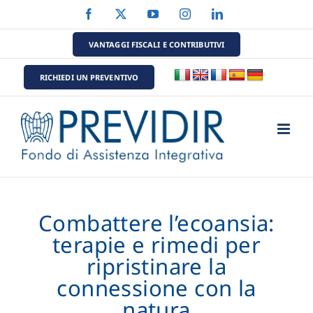
Salta
Facebook
X
YouTube
Instagram
LinkedIn
al
contenuto
VANTAGGI FISCALI E CONTRIBUTIVI
RICHIEDI UN PREVENTIVO
Combattere l’ecoansia:
terapie e rimedi per
ripristinare la
connessione con la
natura