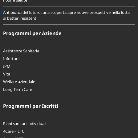
Oceani sempre più caldi: quali sono le conseguenze per il clima e per la
nostra salute
Antibiotici del futuro: una scoperta apre nuove prospettive nella lotta
ai batteri resistenti
Programmi per Aziende
Assistenza Sanitaria
Infortuni
IPM
Vita
Welfare aziendale
Long Term Care
Programmi per Iscritti
Piani sanitari individuali