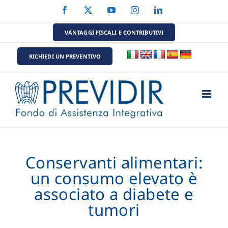
Salta
Facebook
X
YouTube
Instagram
LinkedIn
al
contenuto
VANTAGGI FISCALI E CONTRIBUTIVI
RICHIEDI UN PREVENTIVO
Conservanti alimentari:
un consumo elevato è
associato a diabete e
tumori