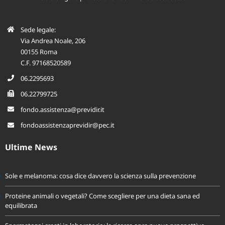
e altre figure professionali dell’Azienda associata.
Sede legale:
Via Andrea Noale, 206
00155 Roma
C.F. 97168520589
06.2295693
06.22799725
fondo.assistenza@previdir.it
fondoassistenzaprevidir@pec.it
Ultime News
Sole e melanoma: cosa dice davvero la scienza sulla prevenzione
Proteine animali o vegetali? Come scegliere per una dieta sana ed
equilibrata