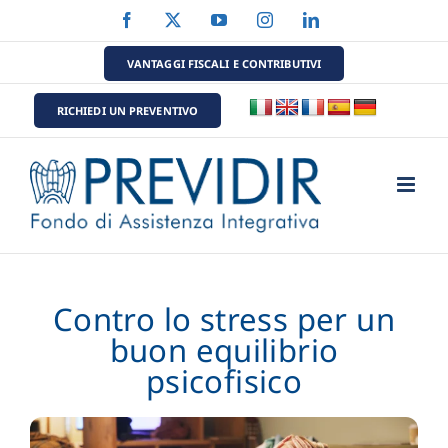
Salta
Facebook
X
YouTube
Instagram
LinkedIn
al
contenuto
VANTAGGI FISCALI E CONTRIBUTIVI
RICHIEDI UN PREVENTIVO
Contro lo stress per un
buon equilibrio
psicofisico