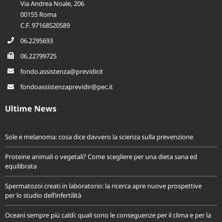
Via Andrea Noale, 206
00155 Roma
C.F. 97168520589
06.2295693
06.22799725
fondo.assistenza@previdir.it
fondoassistenzaprevidir@pec.it
Ultime News
Sole e melanoma: cosa dice davvero la scienza sulla prevenzione
Proteine animali o vegetali? Come scegliere per una dieta sana ed
equilibrata
Spermatozoi creati in laboratorio: la ricerca apre nuove prospettive
per lo studio dell’infertilità
Oceani sempre più caldi: quali sono le conseguenze per il clima e per la