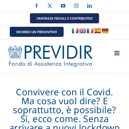
Salta
Facebook
X
YouTube
Instagram
LinkedIn
al
contenuto
VANTAGGI FISCALI E CONTRIBUTIVI
RICHIEDI UN PREVENTIVO
Convivere con il Covid.
Ma cosa vuol dire? E
soprattutto, è possibile?
Sì, ecco come. Senza
arrivare a nuovi lockdown