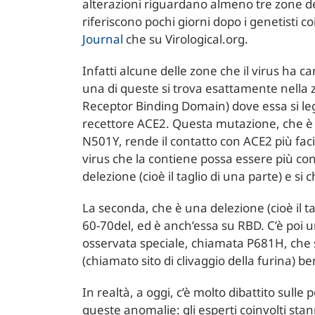
alterazioni riguardano almeno tre zone de
riferiscono pochi giorni dopo i genetisti co
Journal
che su Virological.org.
Infatti alcune delle zone che il virus ha c
una di queste si trova esattamente nella
Receptor Binding Domain) dove essa si lega 
recettore ACE2. Questa mutazione, che è
N501Y, rende il contatto con ACE2 più facil
virus che la contiene possa essere più con
delezione (cioè il taglio di una parte) e si
La seconda, che è una delezione (cioè il ta
60-70del, ed è anch’essa su RBD. C’è poi
osservata speciale, chiamata P681H, che s
(chiamato sito di clivaggio della furina) b
In realtà, a oggi, c’è molto dibattito sulle
queste anomalie: gli esperti coinvolti sta