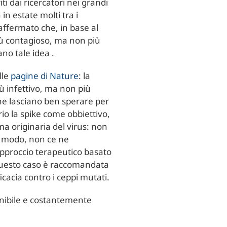
ti dai ricercatori nei grandi
in estate molti tra i
 affermato che, in base al
più contagioso, ma non più
ano tale idea .
lle
pagine di Nature
: la
ù infettivo, ma non più
che lasciano ben sperare per
io la spike come obbiettivo,
ma originaria del virus: non
o modo, non ce ne
pproccio terapeutico basato
 questo caso è raccomandata
icacia contro i ceppi mutati.
onibile e costantemente