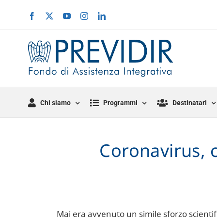
Salta
Facebook
X
YouTube
Instagram
LinkedIn
al
contenuto
Chi siamo
Programmi
Destinatari
Coronavirus, c
Mai era avvenuto un simile sforzo scienti