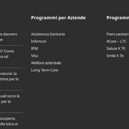
Programmi per Aziende
Programmi
ce davvero
Assistenza Sanitaria
Piani sanitari
ne
Infortuni
4Care – LTC
IPM
Salute X TE
li? Come
Vita
Smile X Te
na ed
Welfare aziendale
Long Term Care
ratorio: la
tive per lo
uali sono le
 per la
a scoperta
la lotta ai