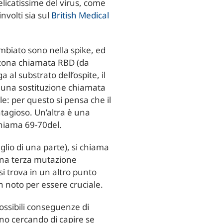
licatissime del virus, come
involti sia sul
British Medical
ambiato sono nella spike, ed
 zona chiamata RBD (da
al substrato dell’ospite, il
 una sostituzione chiamata
e: per questo si pensa che il
tagioso. Un’altra è una
 chiama 69-70del.
glio di una parte), si chiama
 una terza mutazione
i trova in un altro punto
en noto per essere cruciale.
 possibili conseguenze di
nno cercando di capire se