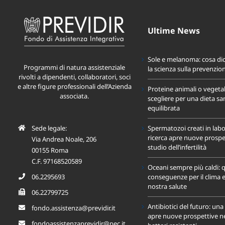
Ultime News
Sole e melanoma: cosa di
Programmi di natura assistenziale
la scienza sulla prevenzio
rivolti a dipendenti, collaboratori, soci
e altre figure professionali dell’Azienda
Proteine animali o vegeta
associata.
scegliere per una dieta sa
equilibrata
Sede legale:
Spermatozoi creati in labo
ricerca apre nuove prospet
Via Andrea Noale, 206
studio dell’infertilità
00155 Roma
C.F. 97168520589
Oceani sempre più caldi: q
06.2295693
conseguenze per il clima e
nostra salute
06.22799725
Antibiotici del futuro: un
fondo.assistenza@previdir.it
apre nuove prospettive nel
fondoassistenzaprevidir@pec.it