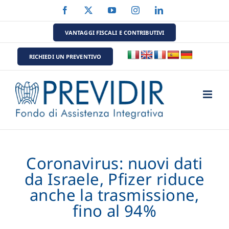
Salta
Facebook
X
YouTube
Instagram
LinkedIn
al
contenuto
VANTAGGI FISCALI E CONTRIBUTIVI
RICHIEDI UN PREVENTIVO
Coronavirus: nuovi dati
da Israele, Pfizer riduce
anche la trasmissione,
fino al 94%