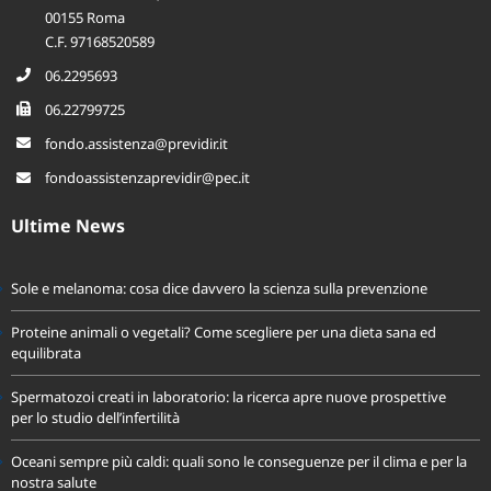
00155 Roma
C.F. 97168520589
06.2295693
06.22799725
fondo.assistenza@previdir.it
fondoassistenzaprevidir@pec.it
Ultime News
Sole e melanoma: cosa dice davvero la scienza sulla prevenzione
Proteine animali o vegetali? Come scegliere per una dieta sana ed
equilibrata
Spermatozoi creati in laboratorio: la ricerca apre nuove prospettive
per lo studio dell’infertilità
Oceani sempre più caldi: quali sono le conseguenze per il clima e per la
nostra salute