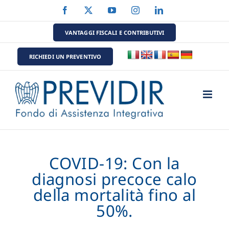
Salta
Facebook
X
YouTube
Instagram
LinkedIn
al
contenuto
VANTAGGI FISCALI E CONTRIBUTIVI
RICHIEDI UN PREVENTIVO
COVID-19: Con la
diagnosi precoce calo
della mortalità fino al
50%.