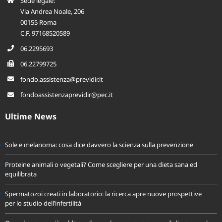
Sede legale:
Via Andrea Noale, 206
00155 Roma
C.F. 97168520589
06.2295693
06.22799725
fondo.assistenza@previdir.it
fondoassistenzaprevidir@pec.it
Ultime News
Sole e melanoma: cosa dice davvero la scienza sulla prevenzione
Proteine animali o vegetali? Come scegliere per una dieta sana ed
equilibrata
Spermatozoi creati in laboratorio: la ricerca apre nuove prospettive
per lo studio dell’infertilità