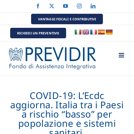
Salta
Facebook
X
YouTube
Instagram
LinkedIn
al
contenuto
VANTAGGI FISCALI E CONTRIBUTIVI
RICHIEDI UN PREVENTIVO
COVID-19: L’Ecdc
aggiorna. Italia tra i Paesi
a rischio “basso” per
popolazione e sistemi
sanitari.