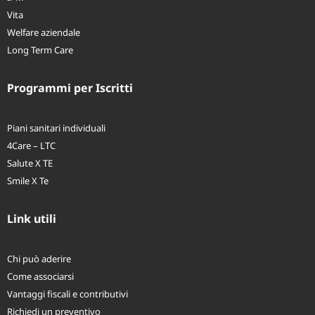
IPM
Vita
Welfare aziendale
Long Term Care
Programmi per Iscritti
Piani sanitari individuali
4Care – LTC
Salute X TE
Smile X Te
Link utili
Chi può aderire
Come associarsi
Vantaggi fiscali e contributivi