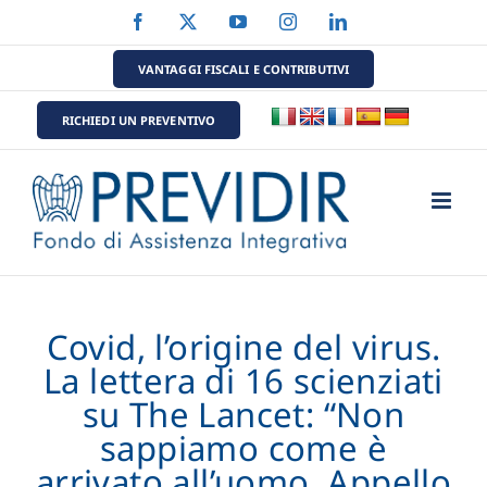
Salta
Facebook
X
YouTube
Instagram
LinkedIn
al
contenuto
VANTAGGI FISCALI E CONTRIBUTIVI
RICHIEDI UN PREVENTIVO
Covid, l’origine del virus.
La lettera di 16 scienziati
su The Lancet: “Non
sappiamo come è
arrivato all’uomo. Appello