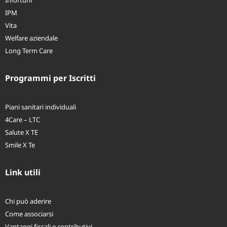
Infortuni
IPM
Vita
Welfare aziendale
Long Term Care
Programmi per Iscritti
Piani sanitari individuali
4Care – LTC
Salute X TE
Smile X Te
Link utili
Chi può aderire
Come associarsi