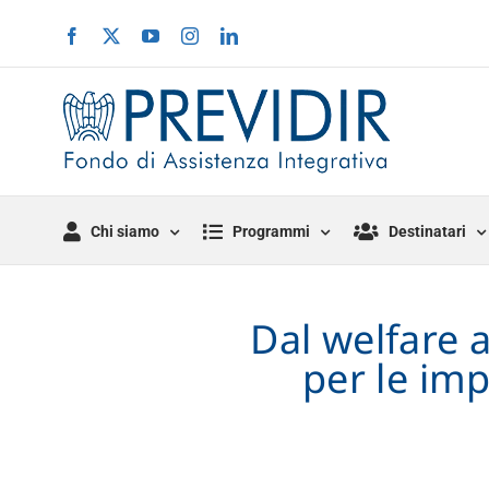
Salta
Facebook
X
YouTube
Instagram
LinkedIn
al
contenuto
Chi siamo
Programmi
Destinatari
Dal welfare a
per le imp