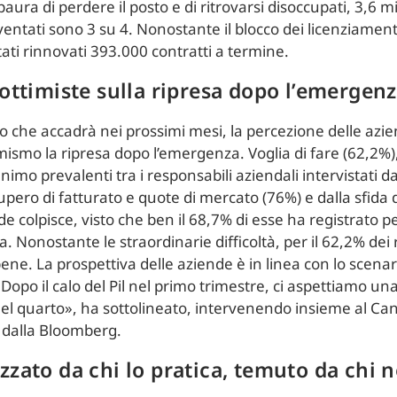
aura di perdere il posto e di ritrovarsi disoccupati, 3,6 mil
entati sono 3 su 4. Nonostante il blocco dei licenziamenti 
ati rinnovati 393.000 contratti a termine.
 ottimiste sulla ripresa dopo l’emergen
lo che accadrà nei prossimi mesi, la percezione delle az
ismo la ripresa dopo l’emergenza. Voglia di fare (62,2%
animo prevalenti tra i responsabili aziendali intervistati d
upero di fatturato e quote di mercato (76%) e dalla sfida d
e colpisce, visto che ben il 68,7% di esse ha registrato pe
 Nonostante le straordinarie difficoltà, per il 62,2% dei 
ne. La prospettiva delle aziende è in linea con lo scenar
Dopo il calo del Pil nel primo trimestre, ci aspettiamo un
nel quarto», ha sottolineato, intervenendo insieme al Canc
 dalla Bloomberg.
zzato da chi lo pratica, temuto da chi