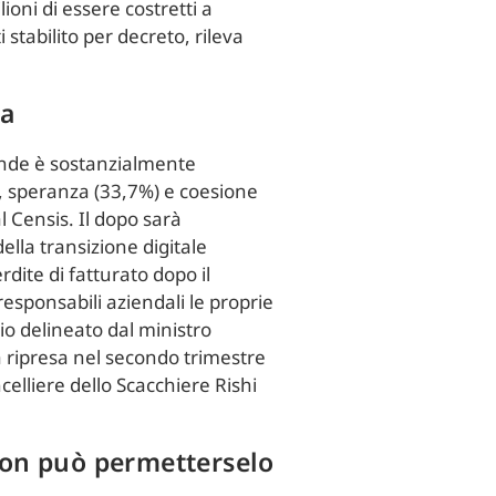
ioni di essere costretti a
stabilito per decreto, rileva
za
iende è sostanzialmente
), speranza (33,7%) e coesione
al Censis. Il dopo sarà
ella transizione digitale
rdite di fatturato dopo il
responsabili aziendali le proprie
io delineato dal ministro
a ripresa nel secondo trimestre
elliere dello Scacchiere Rishi
 non può permetterselo