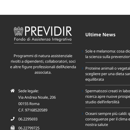
Ultime News
Sole e melanoma: cosa di
Programmi di natura assistenziale
la scienza sulla prevenzio
rivolti a dipendenti, collaboratori, soci
e altre figure professionali dell’Azienda
Proteine animali o vegeta
associata.
scegliere per una dieta sa
equilibrata
Sede legale:
Spermatozoi creati in labo
ricerca apre nuove prospet
Via Andrea Noale, 206
studio dell’infertilità
00155 Roma
C.F. 97168520589
Oceani sempre più caldi: q
06.2295693
conseguenze per il clima e
nostra salute
06.22799725