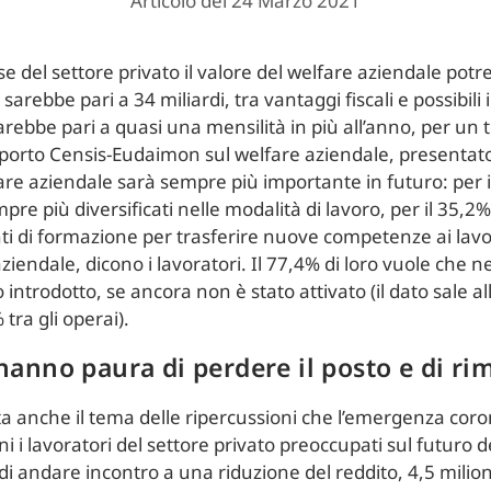
Articolo del 24 Marzo 2021
se del settore privato il valore del welfare aziendale potre
sarebbe pari a 34 miliardi, tra vantaggi fiscali e possibili 
arebbe pari a quasi una mensilità in più all’anno, per un t
pporto Censis-Eudaimon sul welfare aziendale, presentat
fare aziendale sarà sempre più importante in futuro: per 
pre più diversificati nelle modalità di lavoro, per il 35,2
enti di formazione per trasferire nuove competenze ai lavo
ziendale, dicono i lavoratori. Il 77,4% di loro vuole che 
 introdotto, se ancora non è stato attivato (il dato sale all
 tra gli operai).
 hanno paura di perdere il posto e di rim
nta anche il tema delle ripercussioni che l’emergenza cor
i i lavoratori del settore privato preoccupati sul futuro 
 di andare incontro a una riduzione del reddito, 4,5 mili