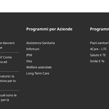
Programmi per Aziende
Programmi
ce davvero
Assistenza Sanitaria
Piani sanitari
ne
Infortuni
4Care – LTC
IPM
Salute X TE
li? Come
Vita
Smile X Te
na ed
Welfare aziendale
Long Term Care
ratorio: la
tive per lo
uali sono le
 per la