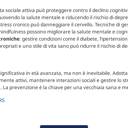
ita sociale attiva può proteggere contro il declino cognitivo
muovendo la salute mentale e riducendo il rischio di depr
 stress cronico può danneggiare il cervello. Tecniche di ge
mindfulness possono migliorare la salute mentale e cogni
 croniche
: gestire condizioni come il diabete, l’ipertensio
priati e uno stile di vita sano può ridurre il rischio di de
significativa in età avanzata, ma non è inevitabile. Adottar
te attivi, mantenere interazioni sociali e gestire lo str
e. La prevenzione è la chiave per una vecchiaia sana e m
RS