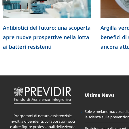
a verde: proprietà, utilizzi e
Punti trigger: cos
ici di un rimedio naturale
massaggio può aiut
a attuale
dolore muscolare
Ultime News
Sole e melanoma: cosa di
Programmi di natura assistenziale
la scienza sulla prevenzio
rivolti a dipendenti, collaboratori, soci
e altre figure professionali dell’Azienda
Proteine animali o vegeta