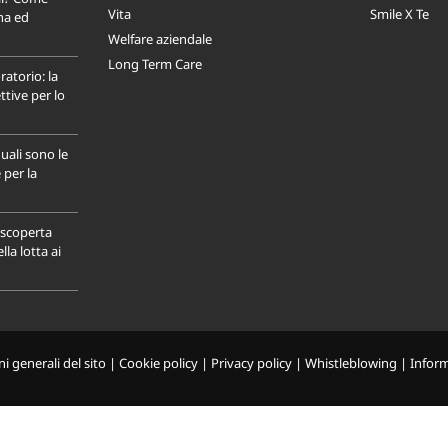
Vita
Smile X Te
na ed
Welfare aziendale
Long Term Care
ratorio: la
tive per lo
uali sono le
 per la
a scoperta
la lotta ai
i generali del sito
|
Cookie policy
|
Privacy policy
|
Whistleblowing
|
Infor