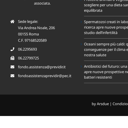
associata.
scegliere per una dieta sa
equilibrata
Sede legale:
Spermatozoi creati in labo
ricerca apre nuove prospet
Via Andrea Noale, 206
studio dell’infertilità
00155 Roma
C.F. 97168520589
Oceani sempre più caldi: q
06.2295693
conseguenze per il clima e
nostra salute
06.22799725
Antibiotici del futuro: un
fondo.assistenza@previdir.it
apre nuove prospettive nel
fondoassistenzaprevidir@pec.it
batteri resistenti
by
Arsdue
|
Condizion