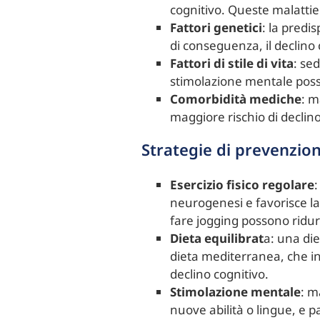
cognitivo. Queste malattie
Fattori genetici
: la predi
di conseguenza, il declino 
Fattori di stile di vita
: se
stimolazione mentale poss
Comorbidità mediche
: m
maggiore rischio di declino
Strategie di prevenzio
Esercizio fisico regolare
:
neurogenesi e favorisce la
fare jogging possono ridurre
Dieta equilibrat
a: una die
dieta mediterranea, che inc
declino cognitivo.
Stimolazione mentale
: m
nuove abilità o lingue, e p