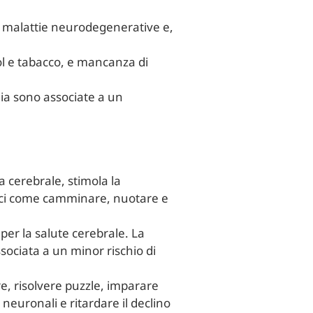
re malattie neurodegenerative e,
ol e tabacco, e mancanza di
emia sono associate a un
na cerebrale, stimola la
obici come camminare, nuotare e
 per la salute cerebrale. La
ssociata a un minor rischio di
re, risolvere puzzle, imparare
 neuronali e ritardare il declino