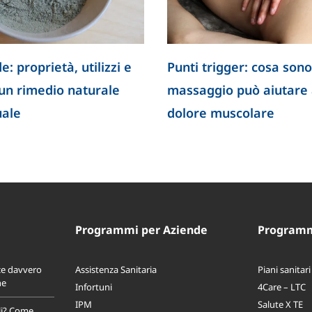
a sono e come il
Il valore della risata nella cres
are a ridurre il
dei bambini
Programmi per Aziende
Programmi
ce davvero
Assistenza Sanitaria
Piani sanitari
ne
Infortuni
4Care – LTC
IPM
Salute X TE
li? Come