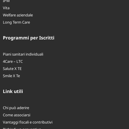
IPM
Vita
Welfare aziendale
Long Term Care
Programmi per Iscritti
Piani sanitari individuali
4Care – LTC
Salute X TE
Smile X Te
Link utili
Chi può aderire
Come associarsi
Vantaggi fiscali e contributivi