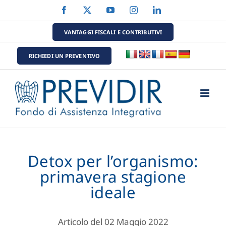
Salta
Facebook
X
YouTube
Instagram
LinkedIn
al
contenuto
VANTAGGI FISCALI E CONTRIBUTIVI
RICHIEDI UN PREVENTIVO
Detox per l’organismo:
primavera stagione
ideale
Articolo del 02 Maggio 2022