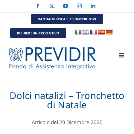
Salta
Facebook
X
YouTube
Instagram
LinkedIn
al
contenuto
VANTAGGI FISCALI E CONTRIBUTIVI
RICHIEDI UN PREVENTIVO
Dolci natalizi – Tronchetto
di Natale
Articolo del 20 Dicembre 2020