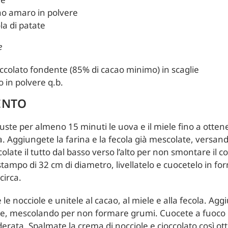
cao amaro in polvere
ola di patate
e
occolato fondente (85% di cacao minimo) in scaglie
 in polvere q.b.
ENTO
ruste per almeno 15 minuti le uova e il miele fino a ott
 Aggiungete la farina e la fecola già mescolate, versand
olate il tutto dal basso verso l’alto per non smontare il 
stampo di 32 cm di diametro, livellatelo e cuocetelo in fo
circa.
 le nocciole e unitele al cacao, al miele e alla fecola. Ag
tte, mescolando per non formare grumi. Cuocete a fuoco l
erata. Spalmate la crema di nocciole e cioccolato così ott