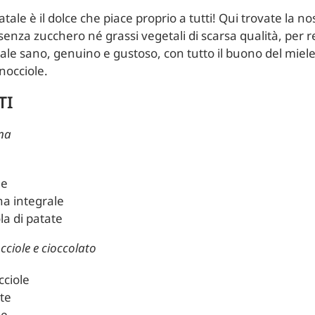
atale è il dolce che piace proprio a tutti! Qui trovate la no
 senza zucchero né grassi vegetali di scarsa qualità, per r
ale sano, genuino e gustoso, con tutto il buono del miele,
nocciole.
TI
gna
le
ina integrale
ola di patate
cciole e cioccolato
cciole
tte
le