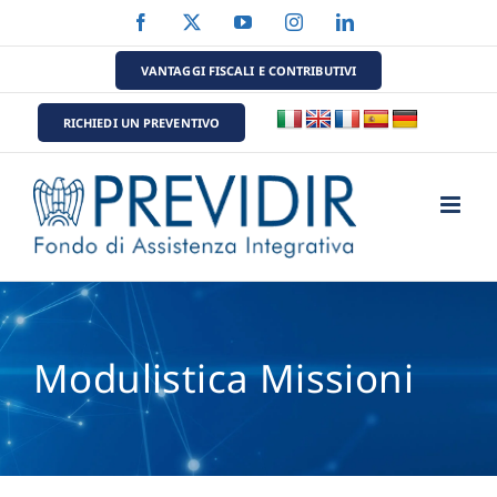
Salta
Facebook
X
YouTube
Instagram
LinkedIn
al
contenuto
VANTAGGI FISCALI E CONTRIBUTIVI
RICHIEDI UN PREVENTIVO
Modulistica Missioni