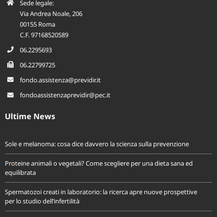
Sede legale:
Via Andrea Noale, 206
00155 Roma
C.F. 97168520589
06.2295693
06.22799725
fondo.assistenza@previdir.it
fondoassistenzaprevidir@pec.it
Ultime News
Sole e melanoma: cosa dice davvero la scienza sulla prevenzione
Proteine animali o vegetali? Come scegliere per una dieta sana ed
equilibrata
Spermatozoi creati in laboratorio: la ricerca apre nuove prospettive
per lo studio dell’infertilità