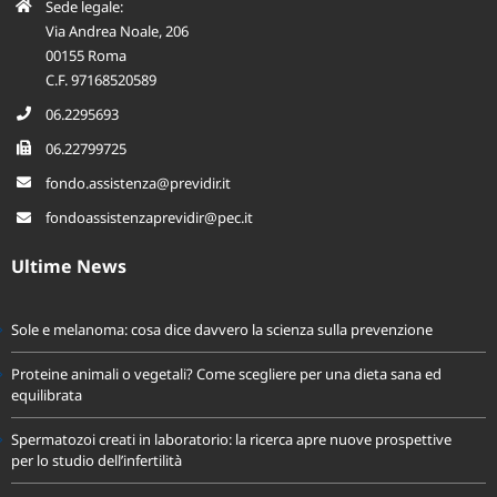
Sede legale:
Via Andrea Noale, 206
00155 Roma
C.F. 97168520589
06.2295693
06.22799725
fondo.assistenza@previdir.it
fondoassistenzaprevidir@pec.it
Ultime News
Sole e melanoma: cosa dice davvero la scienza sulla prevenzione
Proteine animali o vegetali? Come scegliere per una dieta sana ed
equilibrata
Spermatozoi creati in laboratorio: la ricerca apre nuove prospettive
per lo studio dell’infertilità