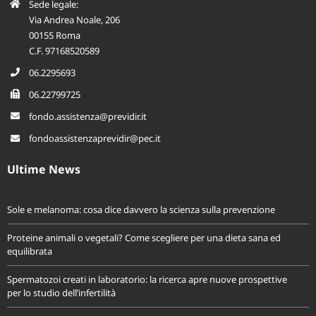
Sede legale:
Via Andrea Noale, 206
00155 Roma
C.F. 97168520589
06.2295693
06.22799725
fondo.assistenza@previdir.it
fondoassistenzaprevidir@pec.it
Ultime News
Sole e melanoma: cosa dice davvero la scienza sulla prevenzione
Proteine animali o vegetali? Come scegliere per una dieta sana ed
equilibrata
Spermatozoi creati in laboratorio: la ricerca apre nuove prospettive
per lo studio dell’infertilità