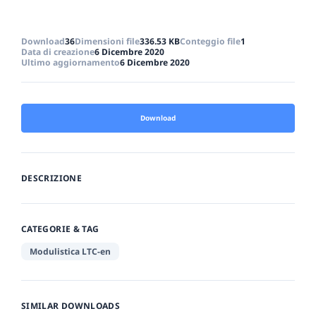
Download
36
Dimensioni file
336.53 KB
Conteggio file
1
Data di creazione
6 Dicembre 2020
Ultimo aggiornamento
6 Dicembre 2020
Download
DESCRIZIONE
CATEGORIE & TAG
Modulistica LTC-en
SIMILAR DOWNLOADS