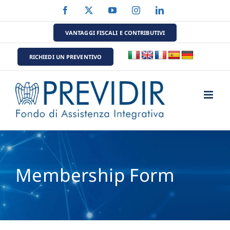
Salta
Facebook
X
YouTube
Instagram
LinkedIn
al
contenuto
VANTAGGI FISCALI E CONTRIBUTIVI
RICHIEDI UN PREVENTIVO
Membership Form