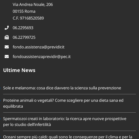
Via Andrea Noale, 206
00155 Roma
C.F. 97168520589
06.2295693
06.22799725
fondo.assistenza@previdir.it
fondoassistenzaprevidir@pec.it
Ultime News
Sole e melanoma: cosa dice davvero la scienza sulla prevenzione
Proteine animali o vegetali? Come scegliere per una dieta sana ed
equilibrata
Spermatozoi creati in laboratorio: la ricerca apre nuove prospettive
per lo studio dell’infertilità
Oceani sempre più caldi: quali sono le conseguenze per il clima e per la