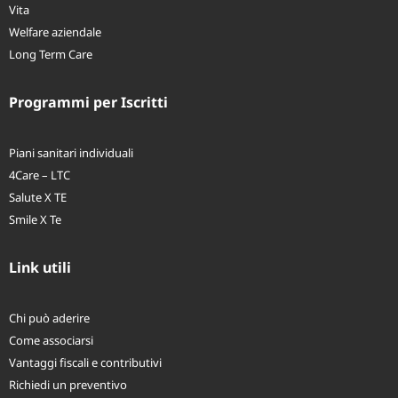
IPM
Vita
Welfare aziendale
Long Term Care
Programmi per Iscritti
Piani sanitari individuali
4Care – LTC
Salute X TE
Smile X Te
Link utili
Chi può aderire
Come associarsi
Vantaggi fiscali e contributivi