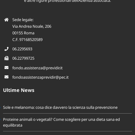
Programmi di natura assistenziale rivolti a dipendenti, collaboratori, soci
e altre figure professionali dell’Azienda associata.
Sede legale:
Via Andrea Noale, 206
00155 Roma
C.F. 97168520589
06.2295693
06.22799725
fondo.assistenza@previdir.it
fondoassistenzaprevidir@pec.it
Ultime News
Sole e melanoma: cosa dice davvero la scienza sulla prevenzione
Proteine animali o vegetali? Come scegliere per una dieta sana ed
equilibrata