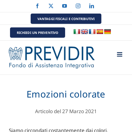
Salta
Facebook
X
YouTube
Instagram
LinkedIn
al
contenuto
VANTAGGI FISCALI E CONTRIBUTIVI
RICHIEDI UN PREVENTIVO
Emozioni colorate
Articolo del 27 Marzo 2021
Siamo circondati costantemente dai colori,