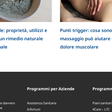
e: proprietà, utilizzi e
Punti trigger: cosa sono
 un rimedio naturale
massaggio può aiutare a
uale
dolore muscolare
Programmi per Aziende
Programmi
ce davvero
Assistenza Sanitaria
Piani sanitari
ne
Infortuni
4Care – LTC