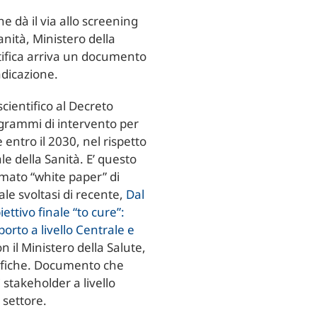
e dà il via allo screening
anità, Ministero della
ntifica arriva un documento
adicazione.
ientifico al Decreto
ogrammi di intervento per
 entro il 2030, nel rispetto
le della Sanità. E’ questo
amato “white paper” di
ale svoltasi di recente,
Dal
ettivo finale “to cure”:
orto a livello Centrale e
n il Ministero della Salute,
ntifiche. Documento che
i stakeholder a livello
 settore.