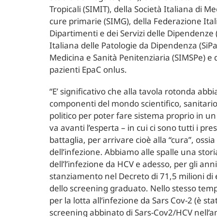
Tropicali (SIMIT), della Società Italiana di M
cure primarie (SIMG), della Federazione Ital
Dipartimenti e dei Servizi delle Dipendenze 
Italiana delle Patologie da Dipendenza (SiPaD
Medicina e Sanità Penitenziaria (SIMSPe) e d
pazienti EpaC onlus.
“E’ significativo che alla tavola rotonda abb
componenti del mondo scientifico, sanitario
politico per poter fare sistema proprio in
va avanti l’esperta – in cui ci sono tutti i pr
battaglia, per arrivare cioè alla “cura”, ossia
dell’infezione. Abbiamo alle spalle una stor
dell’l’infezione da HCV e adesso, per gli ann
stanziamento nel Decreto di 71,5 milioni di
dello screening graduato. Nello stesso tempo
per la lotta all’infezione da Sars Cov-2 (è stato
screening abbinato di Sars-Cov2/HCV nell’amb