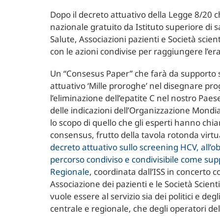
Dopo il decreto attuativo della Legge 8/20 ch
nazionale gratuito da Istituto superiore di s
Salute, Associazioni pazienti e Società scie
con le azioni condivise per raggiungere l’er
Un “Consesus Paper” che farà da supporto sc
attuativo ‘Mille proroghe’ nel disegnare pr
l’eliminazione dell’epatite C nel nostro Paese
delle indicazioni dell’Organizzazione Mondia
lo scopo di quello che gli esperti hanno chi
consensus, frutto della tavola rotonda virtu
decreto attuativo sullo screening HCV, all’obi
percorso condiviso e condivisibile come supp
Regionale
, coordinata dall’ISS in concerto co
Associazione dei pazienti e le Società Scie
vuole essere al servizio sia dei politici e degl
centrale e regionale, che degli operatori del