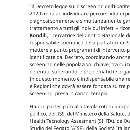
“Il Decreto legge sullo screening dell’Epatit
2020) mira ad individuare percorsi idonei p
diagnosi sommerse e simultaneamente garan
trattamento a tutti gli individui infetti – ric
Kondili,
ricercatrice del Centro Nazionale de
responsabile scientifico della piattaforma
P
mettere a punto programmi di intervento per
identificate dal Decreto, coordinando anche 
screening nelle popolazioni chiave, tra cui 
detenuti, superando le problematiche organ
In questo momento è indispensabile una reg
e Regioni che dovrà essere fondata su tre pi
screening, presa in carico, terapia”.
Hanno partecipato alla tavola rotonda rap
politico, dell’ISS, del Ministero della Salute, 
Health Tecnology Assesment (SIHTA), dell’As
Studio del Fegato (AISF), della Società Italia