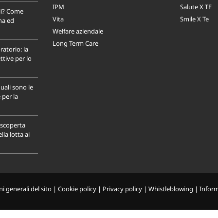
IPM
Salute X TE
li? Come
Vita
Smile X Te
na ed
Welfare aziendale
Long Term Care
ratorio: la
tive per lo
uali sono le
 per la
a scoperta
la lotta ai
i generali del sito
|
Cookie policy
|
Privacy policy
|
Whistleblowing
|
Infor