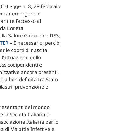
e C (Legge n. 8, 28 febbraio
er far emergere le
tire l’accesso al
orda
Loreta
lla Salute Globale dell’ISS,
ITER
– È necessario, perciò,
 le coorti di nascita
l’attuazione dello
tossicodipendenti e
izzative ancora presenti.
ia ben definita tra Stato
lastri: prevenzione e
presentanti del mondo
della Società Italiana di
sociazione Italiana per lo
na di Malattie Infettive e