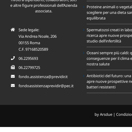
e altre figure professionali dell’Azienda
Proteine animali o vegeta
associata.
scegliere per una dieta sa
equilibrata
Sede legale:
Spermatozoi creati in labo
ricerca apre nuove prospet
Via Andrea Noale, 206
studio dell’infertilità
00155 Roma
C.F. 97168520589
Oceani sempre più caldi: q
06.2295693
conseguenze per il clima e
nostra salute
06.22799725
Antibiotici del futuro: un
fondo.assistenza@previdir.it
apre nuove prospettive nel
fondoassistenzaprevidir@pec.it
batteri resistenti
by
Arsdue
|
Condizion