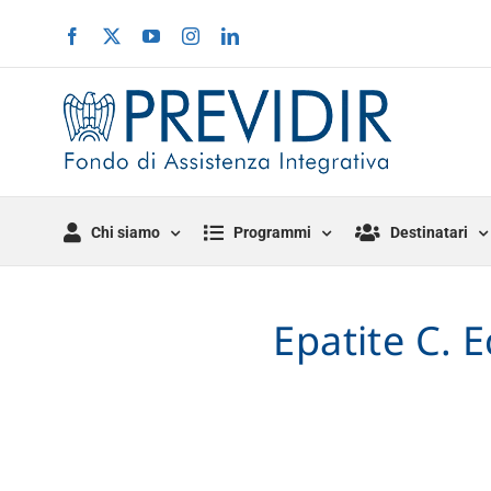
Salta
Facebook
X
YouTube
Instagram
LinkedIn
al
contenuto
Chi siamo
Programmi
Destinatari
Epatite C. E