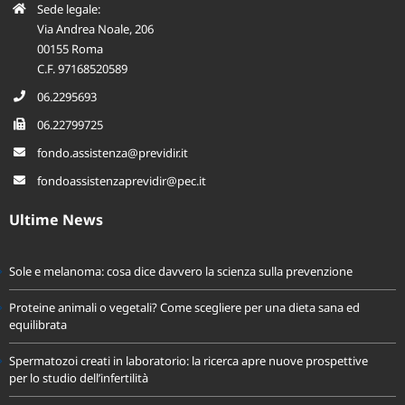
Sede legale:
Via Andrea Noale, 206
00155 Roma
C.F. 97168520589
06.2295693
06.22799725
fondo.assistenza@previdir.it
fondoassistenzaprevidir@pec.it
Ultime News
Sole e melanoma: cosa dice davvero la scienza sulla prevenzione
Proteine animali o vegetali? Come scegliere per una dieta sana ed
equilibrata
Spermatozoi creati in laboratorio: la ricerca apre nuove prospettive
per lo studio dell’infertilità