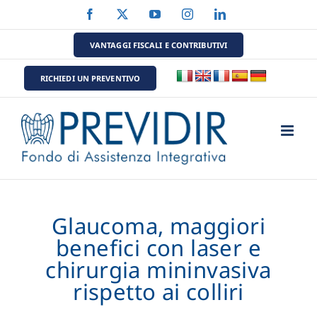
Salta
Facebook
X
YouTube
Instagram
LinkedIn
al
contenuto
VANTAGGI FISCALI E CONTRIBUTIVI
RICHIEDI UN PREVENTIVO
Glaucoma, maggiori
benefici con laser e
chirurgia mininvasiva
rispetto ai colliri