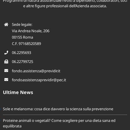
Programmi di natura assistenziale rivolti a dipendenti, collaboratori, soci
e altre figure professionali dell’Azienda associata.
Sede legale:
Via Andrea Noale, 206
00155 Roma
C.F. 97168520589
06.2295693
06.22799725
fondo.assistenza@previdir.it
fondoassistenzaprevidir@pec.it
Ultime News
Sole e melanoma: cosa dice davvero la scienza sulla prevenzione
Proteine animali o vegetali? Come scegliere per una dieta sana ed