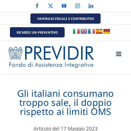
Salta
Facebook
X
YouTube
Instagram
LinkedIn
al
contenuto
VANTAGGI FISCALI E CONTRIBUTIVI
RICHIEDI UN PREVENTIVO
Gli italiani consumano
troppo sale, il doppio
rispetto ai limiti OMS
Articolo del 17 Maggio 2023