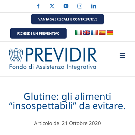
Salta
Facebook
X
YouTube
Instagram
LinkedIn
al
contenuto
VANTAGGI FISCALI E CONTRIBUTIVI
RICHIEDI UN PREVENTIVO
Glutine: gli alimenti
“insospettabili” da evitare.
Articolo del 21 Ottobre 2020