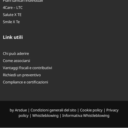
Piani sanitari individuali
4Care – LTC
Salute X TE
Smile X Te
Link utili
Chi può aderire
Come associarsi
Vantaggi fiscali e contributivi
Richiedi un preventivo
Compliance e certificazioni
by
Arsdue
|
Condizioni generali del sito
|
Cookie policy
|
Privacy
policy
|
Whistleblowing
|
Informativa Whistleblowing