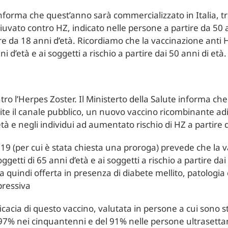
informa che quest’anno sarà commercializzato in Italia, tr
vato contro HZ, indicato nelle persone a partire da 50 an
re da 18 anni d’età. Ricordiamo che la vaccinazione anti 
i d’età e ai soggetti a rischio a partire dai 50 anni di età.
ontro l’Herpes Zoster. Il Ministerto della Salute informa c
mite il canale pubblico, un nuovo vaccino ricombinante ad
tà e negli individui ad aumentato rischio di HZ a partire 
19 (per cui è stata chiesta una proroga) prevede che la 
getti di 65 anni d’età e ai soggetti a rischio a partire dai 
a quindi offerta in presenza di diabete mellito, patologi
pressiva
efficacia di questo vaccino, valutata in persone a cui sono
 97% nei cinquantenni e del 91% nelle persone ultrasettan