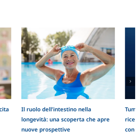
ome agisce
L’osteopatia entra ufficialmente
bili
nel Servizio Sanitario Nazionale