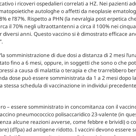
cativo i ricoveri ospedalieri correlati a HZ. Nei pazienti ad
 ematopoietiche autologhe o affetti da neoplasie ematologic
 68% e l’87%. Rispetto a PHN (la nevralgia post erpetica ch
circa il 70% negli ultraottantenni a circa il 100% nei cinq
diversi anni. Questo vaccino si è dimostrato efficace an
”.
a somministrazione di due dosi a distanza di 2 mesi l’una 
ato fino a 6 mesi, oppure, in soggetti che sono o che po
ssi a causa di malattia o terapia e che trarrebbero be
nda dose può essere somministrata da 1 a 2 mesi dopo la
 stessa schedula di vaccinazione in individui precedente
stero – essere somministrato in concomitanza con il vaccin
 vaccino pneumococcico polisaccaridico 23-valente (in ques
za alcune reazioni avverse, come febbre e brividi) o con 
e) (dTpa) ad antigene ridotto. I vaccini devono essere som