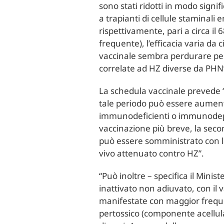
sono stati ridotti in modo signifi
a trapianti di cellule staminali
rispettivamente, pari a circa il
frequente), l’efficacia varia da 
vaccinale sembra perdurare per 
correlate ad HZ diverse da PHN
La schedula vaccinale prevede “l
tale periodo può essere aument
immunodeficienti o immunodepre
vaccinazione più breve, la seco
può essere somministrato con la
vivo attenuato contro HZ”.
“Può inoltre – specifica il Mini
inattivato non adiuvato, con il
manifestate con maggior frequen
pertossico (componente acellular