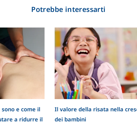
Potrebbe interessarti
cili da trattare: la
Ozonoterapia: cos’è, c
re nuove prospettive
e quali sono i suoi possi
i sempre più mirati
benefici