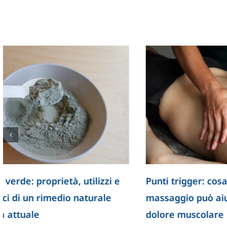
Il ruolo dell’intestino nella
Tumori diffi
longevità: una scoperta che apre
ricerca ap
nuove prospettive
con farmac