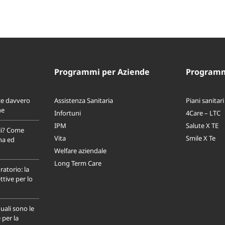
Programmi per Aziende
Programmi
ce davvero
Assistenza Sanitaria
Piani sanitari
ne
Infortuni
4Care – LTC
IPM
Salute X TE
li? Come
Vita
Smile X Te
na ed
Welfare aziendale
Long Term Care
ratorio: la
tive per lo
uali sono le
 per la