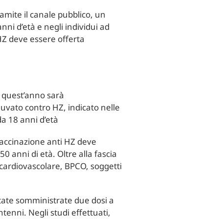
amite il canale pubblico, un
ni d’età e negli individui ad
HZ deve essere offerta
he quest’anno sarà
iuvato contro HZ, indicato nelle
da 18 anni d’età
vaccinazione anti HZ deve
50 anni di età. Oltre alla fascia
a cardiovascolare, BPCO, soggetti
 state somministrate due dosi a
tenni. Negli studi effettuati,