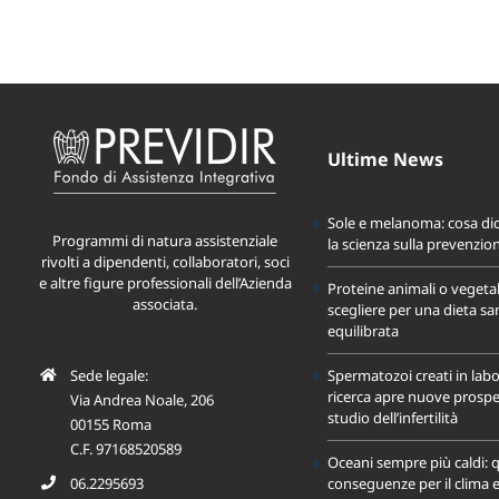
Ultime News
Sole e melanoma: cosa di
Programmi di natura assistenziale
la scienza sulla prevenzio
rivolti a dipendenti, collaboratori, soci
e altre figure professionali dell’Azienda
Proteine animali o vegeta
associata.
scegliere per una dieta sa
equilibrata
Sede legale:
Spermatozoi creati in labo
ricerca apre nuove prospet
Via Andrea Noale, 206
studio dell’infertilità
00155 Roma
C.F. 97168520589
Oceani sempre più caldi: q
06.2295693
conseguenze per il clima e