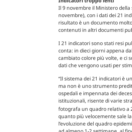
Indicatori troppo lenti
Il 9 novembre il Ministero dell
novembre), con i dati dei 21 indi
risultato è un documento molto 
contenuti in altri documenti pu
I 21 indicatori sono stati resi 
conta: in dieci giorni appena d
cambiato colore più volte, e ci s
dati che vengono usati per stima
“Il sistema dei 21 indicatori è 
ma non è uno strumento preditti
ospedali e impennata dei decess
istituzionali, risente di varie s
fotografa un quadro relativo a
quanto più velocemente sale la
l’evoluzione del quadro epidemico
ad almeno 1-2 settimane, al fine 