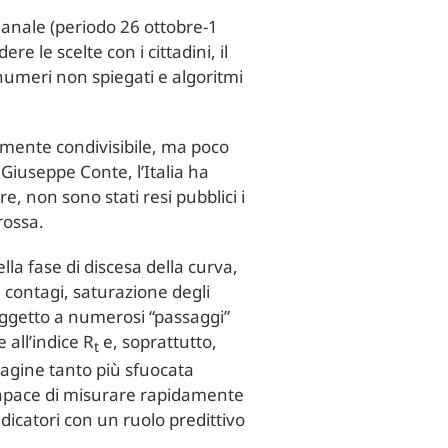
manale (periodo 26 ottobre-1
re le scelte con i cittadini, il
 numeri non spiegati e algoritmi
camente condivisibile, ma poco
Giuseppe Conte, l’Italia ha
e, non sono stati resi pubblici i
rossa.
la fase di discesa della curva,
 contagi, saturazione degli
oggetto a numerosi “passaggi”
 all’indice R
e, soprattutto,
t
agine tanto più sfuocata
capace di misurare rapidamente
ndicatori con un ruolo predittivo