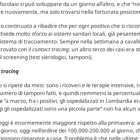
ocolaio si può sviluppare da un giorno all’altro, e che 
re nuovamente, ma solo trovarsi nella fortunata posizion
 continuato a ribadire che per ogni positivo che si risco
ichiede molto sforzo ai sistemi sanitari locali, già pesant
sistema di tracciamento. Sempre nella settimana a cavallo f
trovato con il
contact tracing
; un altro terzo dei casi era 
 di screening (test sierologici, tamponi).
 tracing
 si ripete da mesi: sono i ricoveri e le terapie intensive, 
umero di tamponi fatti, e quindi nemmeno la percentuale
 “a marzo, fra i positivi, gli ospedalizzati in Lombardia era
i gli ospedalizzati sono una piccola parte” non ha alcun s
oggi è enormemente maggiore rispetto alla primavera: a
 giorno, oggi nell’ordine dei 100.000-200.000 al giorno, c
i possono rimanere a casa. Il problema è che nelle ultime 