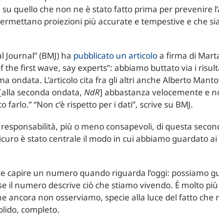
e su quello che non ne è stato fatto prima per prevenire 
ermettano proiezioni più accurate e tempestive e che siano
cal Journal” (BMJ) ha
pubblicato un articolo
a firma di Marta
f the first wave, say experts”: abbiamo buttato via i risul
ma ondata. L’articolo cita fra gli altri anche Alberto Manto
 [alla seconda ondata,
NdR
] abbastanza velocemente e no
arlo.” “Non c’è rispetto per i dati”, scrive su BMJ.
e responsabilità, più o meno consapevoli, di questa secon
sicuro è stato centrale il modo in cui abbiamo guardato a
e capire un numero quando riguarda l’oggi: possiamo gua
 il numero descrive ciò che stiamo vivendo. È molto più d
 che ancora non osserviamo, specie alla luce del fatto c
solido, completo.