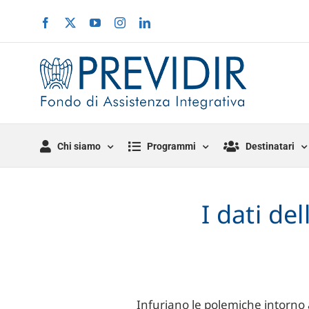
Salta
Facebook
X
YouTube
Instagram
LinkedIn
al
contenuto
Chi siamo
Programmi
Destinatari
I dati de
Infuriano le polemiche intorno a