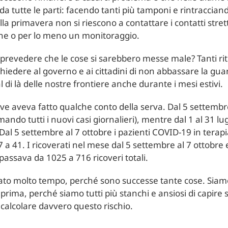
da tutte le parti: facendo tanti più tamponi e rintracciando
 primavera non si riescono a contattare i contatti stretti d
e o per lo meno un monitoraggio.
vedere che le cose si sarebbero messe male? Tanti riteng
edere al governo e ai cittadini di non abbassare la guard
 di là delle nostre frontiere anche durante i mesi estivi.
crive aveva fatto qualche conto della serva. Dal 5 settem
ando tutti i nuovi casi giornalieri), mentre dal 1 al 31 lug
 Dal 5 settembre al 7 ottobre i pazienti COVID-19 in terap
7 a 41. I ricoverati nel mese dal 5 settembre al 7 ottobr
passava da 1025 a 716 ricoveri totali.
ato molto tempo, perché sono successe tante cose. Siam
 prima, perché siamo tutti più stanchi e ansiosi di capir
calcolare davvero questo rischio.