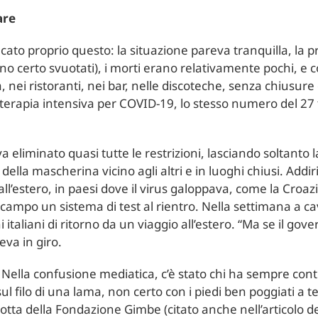
are
rificato proprio questo: la situazione pareva tranquilla, la 
o certo svuotati), i morti erano relativamente pochi, e cos
, nei ristoranti, nei bar, nelle discoteche, senza chiusure
rapia intensiva per COVID-19, lo stesso numero del 27 fe
 eliminato quasi tutte le restrizioni, lasciando soltanto
o della mascherina vicino agli altri e in luoghi chiusi. Addi
all’estero, in paesi dove il virus galoppava, come la Croaz
ampo un sistema di test al rientro. Nella settimana a cava
 italiani di ritorno da un viaggio all’estero. “Ma se il gove
eva in giro.
 Nella confusione mediatica, c’è stato chi ha sempre conti
filo di una lama, non certo con i piedi ben poggiati a ter
lotta della Fondazione Gimbe (citato anche nell’articolo 