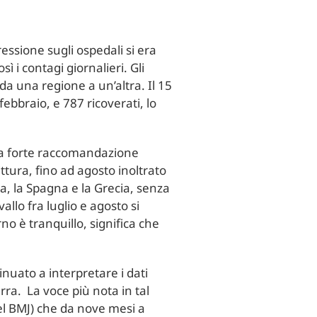
pressione sugli ospedali si era
ì i contagi giornalieri. Gli
 da una regione a un’altra. Il 15
bbraio, e 787 ricoverati, lo
 la forte raccomandazione
rittura, fino ad agosto inoltrato
ia, la Spagna e la Grecia, senza
llo fra luglio e agosto si
rno è tranquillo, significa che
nuato a interpretare i dati
ra. La voce più nota in tal
del BMJ) che da nove mesi a