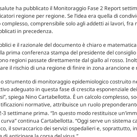
a salute ha pubblicato il Monitoraggio Fase 2 Report setti
catori regione per regione. Se l’idea era quella di condivide
complesso, comprensibile solo agli addetti ai lavori, fra
bblicati in precedenza.
pubblici e il razionale del documento è chiaro e matemati
alla prima conferenza stampa del presidente del consiglio 
ono regioni passate direttamente dal giallo al rosso. Inoltr
re il rischio di una regione di finire in zona arancione e 
uno strumento di monitoraggio epidemiologico costruito nel
vo adeguato in questa fase di crescita esponenziale dei
i”, spiega Nino Cartabellotta. È un calcolo complesso, s
tratificazioni normative, attribuisce un ruolo preponderante
 2-3 settimane prima. “In questo modo restituisce un’imm
 curva” continua Cartabellotta. “Oggi serve un sistema 
, il sovraccarico dei servizi ospedalieri e, soprattutto, i
di anticipare la corsa del virus.”