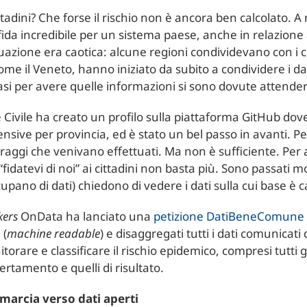
tadini? Che forse il rischio non è ancora ben calcolato. A 
ida incredibile per un sistema paese, anche in relazione a
ituazione era caotica: alcune regioni condividevano con i cit
 come il Veneto, hanno iniziato da subito a condividere i dat
 casi per avere quelle informazioni si sono dovute attend
 Civile ha creato un profilo sulla piattaforma GitHub dove 
ntensive per provincia, ed è stato un bel passo in avanti. 
raggi che venivano effettuati. Ma non è sufficiente. Pe
idatevi di noi” ai cittadini non basta più. Sono passati molt
occupano di dati) chiedono di vedere i dati sulla cui base è ca
kers
OnData ha lanciato una
petizione DatiBeneComune
 (
machine readable
) e disaggregati tutti i dati comunicati
itorare e classificare il rischio epidemico, compresi tutti g
ertamento e quelli di risultato.
a marcia verso dati aperti