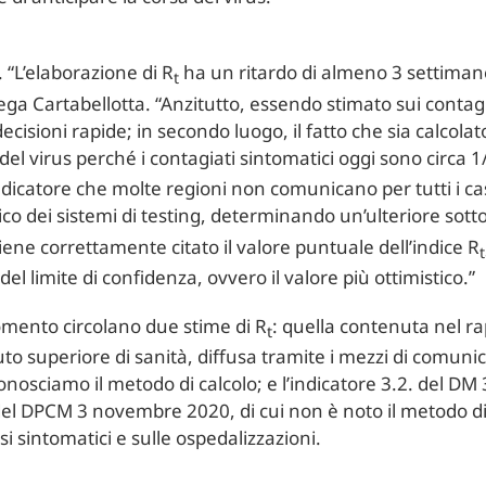
 “L’elaborazione di R
ha un ritardo di almeno 3 settiman
t
ega Cartabellotta. “Anzitutto, essendo stimato sui contag
isioni rapide; in secondo luogo, il fatto che sia calcolato
del virus perché i contagiati sintomatici oggi sono circa 1/3
indicatore che molte regioni non comunicano per tutti i cas
o dei sistemi di testing, determinando un’ulteriore sotto
ene correttamente citato il valore puntuale dell’indice R
t
del limite di confidenza, ovvero il valore più ottimistico.”
mento circolano due stime di R
: quella contenuta nel r
t
tuto superiore di sanità, diffusa tramite i mezzi di comuni
conosciamo il metodo di calcolo; e l’indicatore 3.2. del DM
 del DPCM 3 novembre 2020, di cui non è noto il metodo d
asi sintomatici e sulle ospedalizzazioni.