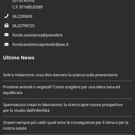
Via Andrea Noale, 206
00155 Roma
C.F. 97168520589
06.2295693
06.22799725
fondo.assistenza@previdir.it
fondoassistenzaprevidir@pec.it
Ultime News
Sole e melanoma: cosa dice davvero la scienza sulla prevenzione
Proteine animali o vegetali? Come scegliere per una dieta sana ed
equilibrata
Spermatozoi creati in laboratorio: la ricerca apre nuove prospettive
per lo studio dell’infertilità
Oceani sempre più caldi: quali sono le conseguenze per il clima e per la