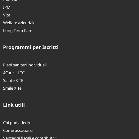
IPM
Vita
Welfare aziendale
Long Term Care
Programmi per Iscritti
Piani sanitari individuali
4Care – LTC
Salute X TE
Smile X Te
Link utili
Chi può aderire
Come associarsi
Vantaggi fiscali e contributivi