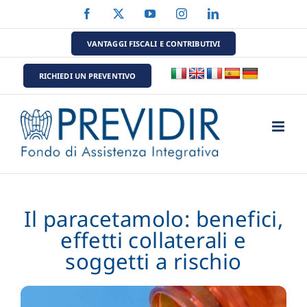
Salta
Facebook
X
YouTube
Instagram
LinkedIn
al
contenuto
VANTAGGI FISCALI E CONTRIBUTIVI
RICHIEDI UN PREVENTIVO
Il paracetamolo: benefici,
effetti collaterali e
soggetti a rischio