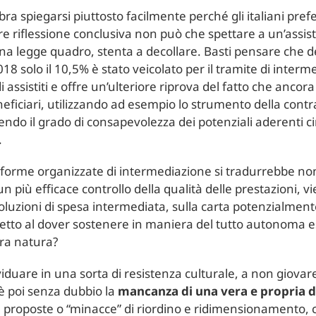
ra spiegarsi piuttosto facilmente perché gli italiani pre
ore riflessione conclusiva non può che spettare a un’assis
na legge quadro, stenta a decollare. Basti pensare che dei
18 solo il 10,5% è stato veicolato per il tramite di intermed
di assistiti e offre un’ulteriore riprova del fatto che ancor
neficiari, utilizzando ad esempio lo strumento della contr
cendo il grado di consapevolezza dei potenziali aderenti ci
.
 forme organizzate di intermediazione si tradurrebbe non
un più efficace controllo della qualità delle prestazioni,
er soluzioni di spesa intermediata, sulla carta potenzialme
spetto al dover sostenere in maniera del tutto autonoma es
tra natura?
iduare in una sorta di resistenza culturale, a non giovar
 è poi senza dubbio la
mancanza di una vera e propria di
roposte o “minacce” di riordino e ridimensionamento, c