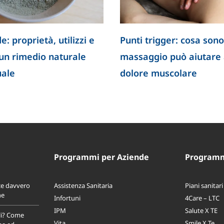
e: proprietà, utilizzi e
Punti trigger: cosa sono
 un rimedio naturale
massaggio può aiutare a
uale
dolore muscolare
Programmi per Aziende
Programmi
ce davvero
Assistenza Sanitaria
Piani sanitari
ne
Infortuni
4Care – LTC
IPM
Salute X TE
li? Come
Vita
Smile X Te