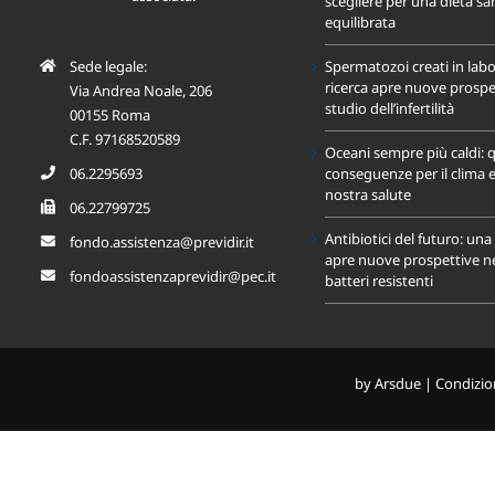
scegliere per una dieta sa
equilibrata
Sede legale:
Spermatozoi creati in labo
ricerca apre nuove prospet
Via Andrea Noale, 206
studio dell’infertilità
00155 Roma
C.F. 97168520589
Oceani sempre più caldi: q
06.2295693
conseguenze per il clima e
nostra salute
06.22799725
Antibiotici del futuro: un
fondo.assistenza@previdir.it
apre nuove prospettive nel
fondoassistenzaprevidir@pec.it
batteri resistenti
by
Arsdue
|
Condizion