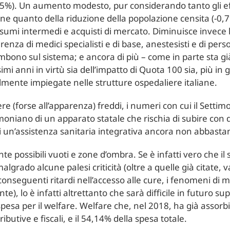
3,55%). Un aumento modesto, pur considerando tanto gli ef
e quanto della riduzione della popolazione censita (-0,
nsumi intermedi e acquisti di mercato. Diminuisce invece 
enza di medici specialisti e di base, anestesisti e di pers
ncombono sul sistema; e ancora di più – come in parte sta
imi anni in virtù sia dell’impatto di Quota 100 sia, più in
mente impiegate nelle strutture ospedaliere italiane.
re (forse all’apparenza) freddi, i numeri con cui il Settim
moniano di un apparato statale che rischia di subire con di
i un’assistenza sanitaria integrativa ancora non abbasta
possibili vuoti e zone d’ombra. Se è infatti vero che il s
algrado alcune palesi criticità (oltre a quelle già citate, v
 conseguenti ritardi nell’accesso alle cure, i fenomeni di 
te), lo è infatti altrettanto che sarà difficile in futuro su
sa per il welfare. Welfare che, nel 2018, ha già assorbi
ibutive e fiscali, e il 54,14% della spesa totale.