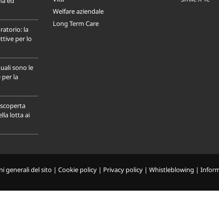
na ed
Welfare aziendale
Long Term Care
ratorio: la
tive per lo
uali sono le
 per la
a scoperta
la lotta ai
i generali del sito
|
Cookie policy
|
Privacy policy
|
Whistleblowing
|
Infor