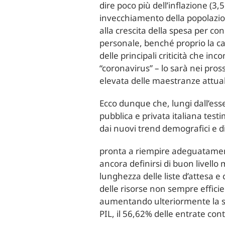
dire poco più dell’inflazione (
invecchiamento della popolazion
alla crescita della spesa per co
personale, benché proprio la car
delle principali criticità che i
“coronavirus” – lo sarà nei pross
elevata delle maestranze attual
Ecco dunque che, lungi dall’esse
pubblica e privata italiana testi
dai nuovi trend demografici e d
pronta a riempire adeguatamente 
ancora definirsi di buon livello m
lunghezza delle liste d’attesa e
delle risorse non sempre efficien
aumentando ulteriormente la spe
PIL, il 56,62% delle entrate contr