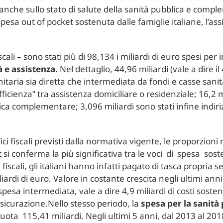
anche sullo stato di salute della sanità pubblica e comp
esa out of pocket sostenuta dalle famiglie italiane, l’ass
scali – sono stati più di 98,134 i miliardi di euro spesi per
à e assistenza
. Nel dettaglio, 44,96 miliardi (vale a dire i
nitaria sia diretta che intermediata da fondi e casse sanita
fficienza” tra assistenza domiciliare o residenziale; 16,2 mi
ca complementare; 3,096 miliardi sono stati infine indiriz
i fiscali previsti dalla normativa vigente, le proporzion
t
si conferma la più significativa tra le voci di spesa sos
iscali, gli italiani hanno infatti pagato di tasca propria se
iardi di euro. Valore in costante crescita negli ultimi ann
esa intermediata, vale a dire 4,9 miliardi di costi sosten
assicurazione.Nello stesso periodo, la
spesa per la sanità
quota 115,41 miliardi. Negli ultimi 5 anni, dal 2013 al 201