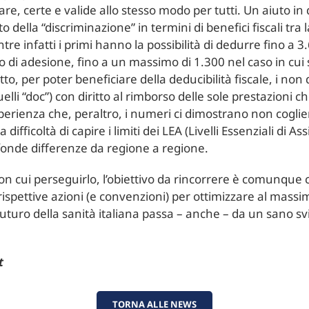
hiare, certe e valide allo stesso modo per tutti. Un aiuto 
ella “discriminazione” in termini di benefici fiscali tra
re infatti i primi hanno la possibilità di dedurre fino a 
to di adesione, fino a un massimo di 1.300 nel caso in cui 
tto, per poter beneficiare della deducibilità fiscale, i no
quelli “doc”) con diritto al rimborso delle sole prestazioni c
perienza che, peraltro, i numeri ci dimostrano non coglie
 difficoltà di capire i limiti dei LEA (Livelli Essenziali di A
fonde differenze da regione a regione.
n cui perseguirlo, l’obiettivo da rincorrere è comunque c
ispettive azioni (e convenzioni) per ottimizzare al massimo 
il futuro della sanità italiana passa – anche – da un sano s
t
TORNA ALLE NEWS