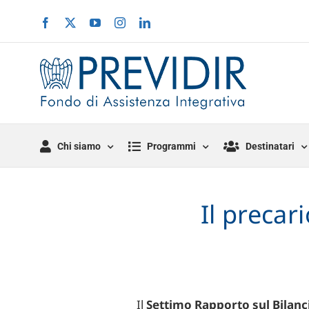
Salta
Facebook
X
YouTube
Instagram
LinkedIn
al
contenuto
Chi siamo
Programmi
Destinatari
Il precari
Il
Settimo Rapporto sul Bilanc