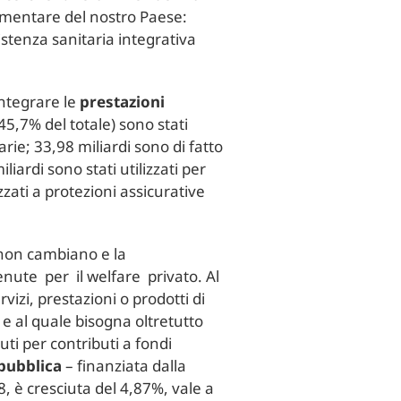
lementare del nostro Paese:
istenza sanitaria integrativa
 integrare le
prestazioni
l 45,7% del totale) sono stati
rie; 33,98 miliardi sono di fatto
liardi sono stati utilizzati per
zati a protezioni assicurative
i non cambiano e la
tenute per il welfare privato. Al
rvizi, prestazioni o prodotti di
i e al quale bisogna oltretutto
uti per contributi a fondi
 pubblica
– finanziata dalla
8, è cresciuta del 4,87%, vale a