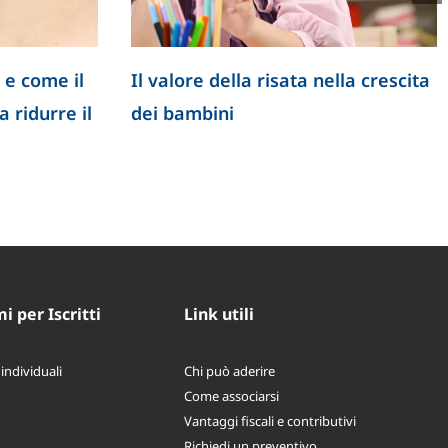
 e come il
Il valore della risata nella crescita
 ridurre il
dei bambini
 per Iscritti
Link utili
 individuali
Chi può aderire
Come associarsi
Vantaggi fiscali e contributivi
Richiedi un preventivo