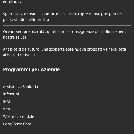
Proteine animali o vegetali? Come scegliere per una dieta sana ed
equilibrata
Spermatozoi creati in laboratorio: la ricerca apre nuove prospettive
per lo studio dell’infertilità
Oceani sempre più caldi: quali sono le conseguenze per il clima e per la
nostra salute
Antibiotici del futuro: una scoperta apre nuove prospettive nella lotta
ai batteri resistenti
Programmi per Aziende
Assistenza Sanitaria
Infortuni
IPM
Vita
Welfare aziendale
Long Term Care