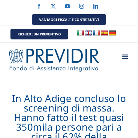
Salta
Facebook
X
YouTube
Instagram
LinkedIn
al
contenuto
VANTAGGI FISCALI E CONTRIBUTIVI
RICHIEDI UN PREVENTIVO
In Alto Adige concluso lo
screening di massa.
Hanno fatto il test quasi
350mila persone pari a
circa il 62% della