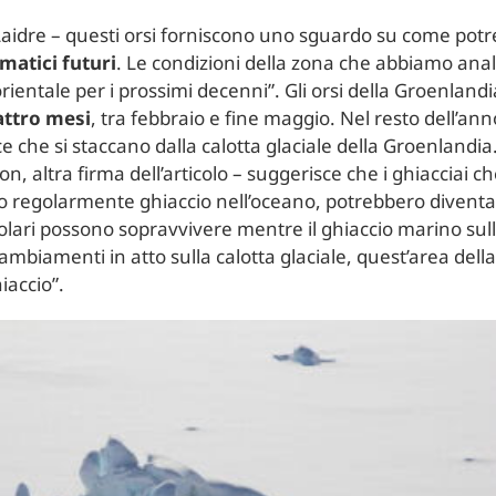
aidre – questi orsi forniscono uno sguardo su come potre
imatici futuri
. Le condizioni della zona che abbiamo anali
orientale per i prossimi decenni”. Gli orsi della Groenla
attro mesi
, tra febbraio e fine maggio. Nel resto dell’ann
ce che si staccano dalla calotta glaciale della Groenlandi
, altra firma dell’articolo – suggerisce che i ghiacciai c
no regolarmente ghiaccio nell’oceano, potrebbero divent
 polari possono sopravvivere mentre il ghiaccio marino sul
ambiamenti in atto sulla calotta glaciale, quest’area dell
iaccio”.