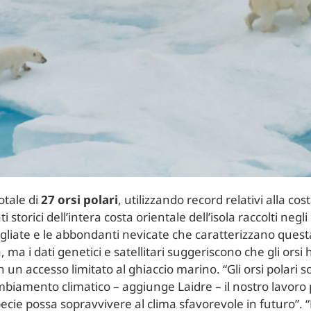
otale di
27 orsi polari
, utilizzando record relativi alla co
storici dell’intera costa orientale dell’isola raccolti negli
gliate e le abbondanti nevicate che caratterizzano ques
 ma i dati genetici e satellitari suggeriscono che gli or
un accesso limitato al ghiaccio marino. “Gli orsi polari s
biamento climatico – aggiunge Laidre – il nostro lavoro 
ie possa sopravvivere al clima sfavorevole in futuro”. “