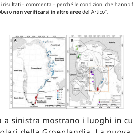
ei risultati – commenta – perché le condizioni che hanno 
ebbero
non verificarsi in altre aree
dell’Artico”.
 a sinistra mostrano i luoghi in cui
polari della Groenlandia. La nuova