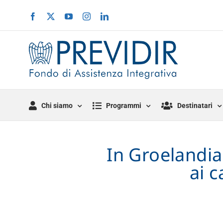
Salta
Facebook
X
YouTube
Instagram
LinkedIn
al
contenuto
Chi siamo
Programmi
Destinatari
In Groelandia
ai c