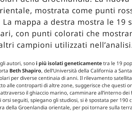
ientale, mostrata come punti rossi,
. La mappa a destra mostra le 19 
olari, con punti colorati che mostra
altri campioni utilizzati nell’analisi
 gli autori, sono
i più isolati geneticamente
tra le 19 pop
orta
Beth Shapiro
, dell’Università della California a San
olari per diverse centinaia di anni. Il rilevamento satelli
o alle controparti di altre zone, suggerisce che questi o
ttraverso il ghiaccio marino, camminare all’interno dei f
i orsi seguiti, spiegano gli studiosi, si è spostata per 190
era della Groenlandia orientale, per poi tornare sulla terr