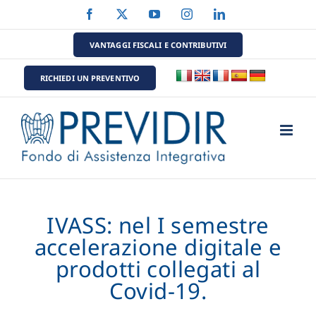
Salta
Facebook
X
YouTube
Instagram
LinkedIn
al
contenuto
VANTAGGI FISCALI E CONTRIBUTIVI
RICHIEDI UN PREVENTIVO
IVASS: nel I semestre
accelerazione digitale e
prodotti collegati al
Covid-19.