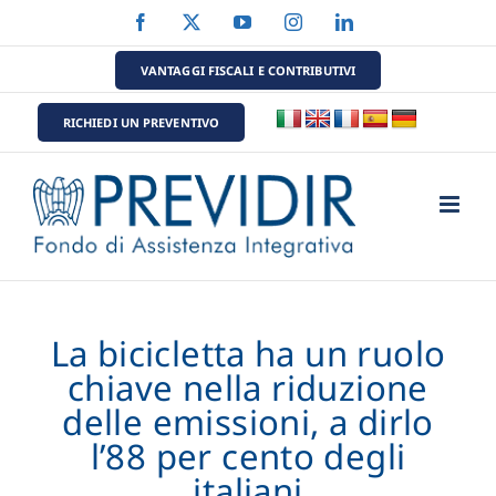
Salta
Facebook
X
YouTube
Instagram
LinkedIn
al
contenuto
VANTAGGI FISCALI E CONTRIBUTIVI
RICHIEDI UN PREVENTIVO
La bicicletta ha un ruolo
chiave nella riduzione
delle emissioni, a dirlo
l’88 per cento degli
italiani