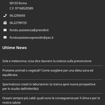
00155 Roma
C.F. 97168520589
06.2295693
06.22799725
fondo.assistenza@previdir.it
fondoassistenzaprevidir@pec.it
Ultime News
Sole e melanoma: cosa dice davvero la scienza sulla prevenzione
Proteine animali o vegetali? Come scegliere per una dieta sana ed
equilibrata
Spermatozoi creati in laboratorio: la ricerca apre nuove prospettive
per lo studio dell’infertilità
Oceani sempre più caldi: quali sono le conseguenze per il clima e per la
nostra salute