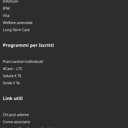
Infortuni
IPM
Vita
Welfare aziendale
Long Term Care
Programmi per Iscritti
Piani sanitari individuali
4Care – LTC
Salute X TE
Smile X Te
Link utili
Chi può aderire
Come associarsi